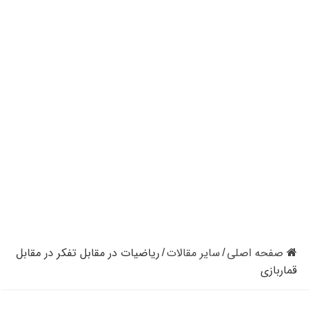
کازینوهای دنیا | تجزیه و تحلیل کنترل رفتار در کازینو
کازینوهای جهان | پنج کازینو برتر قاره اروپا
کازینو آنلاین و کازینو حضوری چه تفاوتی دارند؟
مرگ مدیر بزرگترین شرکت کازینو در نوادا
دستگیری مردی در کازینو به علت نزدن ماسک
تعطیلی دوباره سالن‌های پوکر و بلک جک در کالیفرنیا
صفحه اصلی
سایر مقالات
ریاضیات در مقابل تفکر در مقابل
/
/
قماربازی