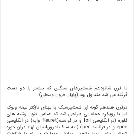
تا قرن شانزدهم شمشیرهای سنگین که بیشتر با دو دست
گرفته می شد متداول بود.(پایان قرون وسطی)
درقرن هفدهم گونه ای شمشیرسبک با پهنای نازکتر تیغه ونوک
تیز با رویکرد حمله ای طراحی شد که اساس فنون رشته های
فلوره (در انگلیسی foil و در فرانسه(fleuret واپه( در انگلیسی
epee و در فرانسه épée ) به سبک امروزرابنیان نهاد.درآن دوره
شمشیر بازی اروپا متحول ودانش ومهارت در رزم با شناخت