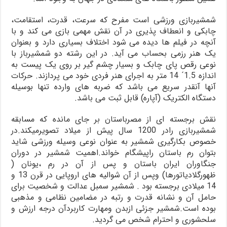
شمشیربازی ورزشی است مفرح که سرعت، قدرت، استقامت،
چابکی و انعطاف پذیری در آن نقش مهمی بازی می کند و با
آنچه در فیلم ها دیده می شود اختلاف بسیاری دارد و بعنوان
یک هنر رزمی بحساب می آید. در این رشته دو شمشیرباز با
نوعی رقص پای چابک و بسیار چشم گیر بر روی یک پیست به
اندازه 1.5´ 14 متر به اجرای هنر فردی خود می پردازند. حرکات
آنها آنقدر سریع می باشد که ضربه های وارده تنها بوسیله
دستگاه الکتریک (آپاره) قابل ثبت می باشد.
نقش برجسته ای از مصرباستان بر جای مانده که مسابقه
شمشیربازی رادر 1200 سال پیش از میلاد تصویرمیکند.در
خصوص بکارگیری شمشیر به عنوان نوعی وسیله ورزشی شاید
بتوان رم باستان راپیشگام خواند.اهمیت شمشیر در دوران
جنگاوران ایران باستان و پس از آن در رم ،یونان (
ظهورگلادیاتورها) وپس از آن شوالیه های اروپایی در قرن 13 و
14 میلادی برجسته بود . شمشیر سمبل عدالت و شخصیت برای
حامل آن و نشانه قدرت و رتبه در مضامین نظامی و مذهبی
بوده است.شمشیر جزئی ازبدن ومهارت کاربردآن درجه ارزش و
سلحشوری و احترام شخص می گردید.