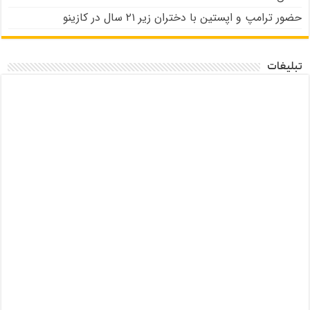
حضور ترامپ و اپستین با دختران زیر ۲۱ سال در کازینو
تبلیغات