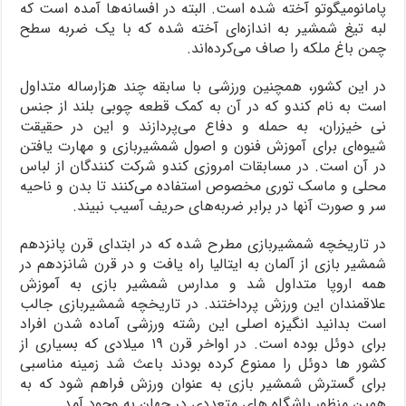
پامانومیگوتو آخته شده است. البته در افسانه‌ها آمده است که
لبه تیغ شمشیر به اندازه‌ای آخته شده که با یک ضربه سطح
چمن باغ ملکه را صاف می‌کرده‌اند.
در این کشور، همچنین ورزشی با سابقه چند هزارساله متداول
است به نام کندو که در آن به کمک قطعه چوبی بلند از جنس
نی خیزران، به حمله و دفاع می‌پردازند و این در حقیقت
شیوه‌ای برای آموزش فنون و اصول شمشیربازی و مهارت یافتن
در آن است. در مسابقات امروزی کندو شرکت کنندگان از لباس
محلی و ماسک توری مخصوص استفاده می‌کنند تا بدن و ناحیه
سر و صورت آنها در برابر ضربه‌های حریف آسیب نبیند.
در تاریخچه شمشیربازی مطرح شده که در ابتدای قرن پانزدهم
شمشیر بازی از آلمان به ایتالیا راه یافت و در قرن شانزدهم در
همه اروپا متداول شد و مدارس شمشیر بازی به آموزش
علاقمندان این ورزش پرداختند. در تاریخچه شمشیربازی جالب
است بدانید انگیزه اصلی این رشته ورزشی آماده شدن افراد
برای دوئل بوده است. در اواخر قرن ۱۹ میلادی که بسیاری از
کشور ها دوئل را ممنوع کرده بودند باعث شد زمینه مناسبی
برای گسترش شمشیر بازی به عنوان ورزش فراهم شود که به
همین منظور باشگاه های متعددی در جهان به وجود آمد.