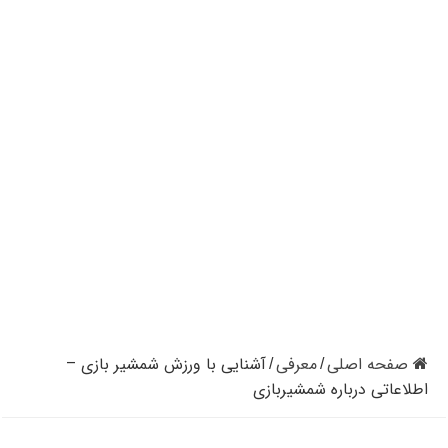
کازینوهای دنیا | تجزیه و تحلیل کنترل رفتار در کازینو
کازینوهای جهان | پنج کازینو برتر قاره اروپا
کازینو آنلاین و کازینو حضوری چه تفاوتی دارند؟
مرگ مدیر بزرگترین شرکت کازینو در نوادا
دستگیری مردی در کازینو به علت نزدن ماسک
تعطیلی دوباره سالن‌های پوکر و بلک جک در کالیفرنیا
صفحه اصلی
معرفی
آشنایی با ورزش شمشیر بازی –
/
/
اطلاعاتی درباره شمشیربازی