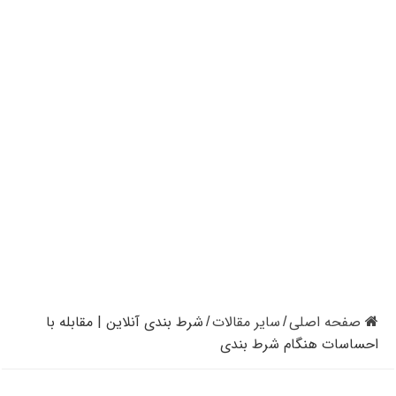
کازینوهای دنیا | تجزیه و تحلیل کنترل رفتار در کازینو
کازینوهای جهان | پنج کازینو برتر قاره اروپا
کازینو آنلاین و کازینو حضوری چه تفاوتی دارند؟
مرگ مدیر بزرگترین شرکت کازینو در نوادا
دستگیری مردی در کازینو به علت نزدن ماسک
تعطیلی دوباره سالن‌های پوکر و بلک جک در کالیفرنیا
صفحه اصلی
سایر مقالات
شرط‌ بندی آنلاین | مقابله با
/
/
احساسات هنگام شرط‌ بندی