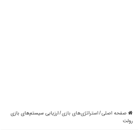
کازینوهای دنیا | تجزیه و تحلیل کنترل رفتار در کازینو
کازینوهای جهان | پنج کازینو برتر قاره اروپا
کازینو آنلاین و کازینو حضوری چه تفاوتی دارند؟
مرگ مدیر بزرگترین شرکت کازینو در نوادا
دستگیری مردی در کازینو به علت نزدن ماسک
تعطیلی دوباره سالن‌های پوکر و بلک جک در کالیفرنیا
صفحه اصلی
استراتژی‌های بازی
ارزیابی سیستم‌های بازی
/
/
رولت