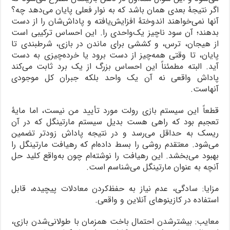
اگر نتیجۀ بعدی همان باشد که به نوار فعلی پایان می‌دهد چه؟
آنها نمی‌خواهند اندوختۀ افزایش‌یافته و پاداش‌شان را از دست
بدهند؛ آن سود ناچیز یک‌واحدی را. این احساس ترکیبی است
از هیجان، ترس، و کششی برای ماندن در بازی، شرط‎بندی تا
پایان، تا وقتی همه‌چیز از دست برود یا خرده‌چیزی به دست
آید. البته مطمئناً این احساس بزرگ از یک برد ثابت می‌کند
پاداش واقعی نه آن یک واحد بلکه جبران کل موجودی
آنهاست.
قطعاً این سیستم بازی رولت مورد تأیید من نیست، اما مایۀ
تعجبم بود که راهی هست بدیل سیستم مارتینگل که در آن
ریسک به حداقل می‌رسد و در نتیجه پاداش زودتر تضمین
می‌شود. معتقدم روشی را بسط داده‌ام که رهیافت مارتینگل را
بهبود می‌بخشد. این رهیافت را نوشته‌ام چون به‌واقع کلید حل
آنچه به عنوان مارتینگل می‌شناسم است.
مزایا: سادگی، عدم نیاز به حفظ‌کردن معادلات پیچیده، قابل
استفاده در کازینوهای آنلاین و واقعی.
معایب: بیشترشدن احتمال باخت همزمان با طولانی‌شدن بازی،