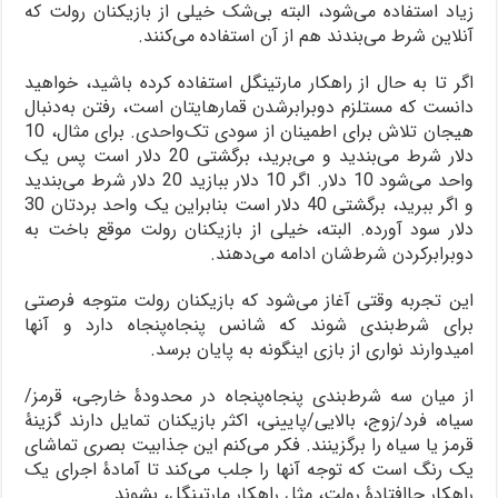
زیاد استفاده می‌شود، البته بی‌شک خیلی از بازیکنان رولت که
آنلاین شرط می‌بندند هم از آن استفاده می‌کنند.
اگر تا به حال از راهکار مارتینگل استفاده کرده باشید، خواهید
دانست که مستلزم دوبرابرشدن قمارهایتان است، رفتن به‌دنبال
هیجان تلاش برای اطمینان از سودی تک‌واحدی. برای مثال، 10
دلار شرط می‌بندید و می‌برید، برگشتی 20 دلار است پس یک
واحد می‌شود 10 دلار. اگر 10 دلار ببازید 20 دلار شرط می‌بندید
و اگر ببرید، برگشتی 40 دلار است بنابراین یک واحد بردتان 30
دلار سود آورده. البته، خیلی از بازیکنان رولت موقع باخت به
دوبرابرکردن شرط‌شان ادامه می‌دهند.
این تجربه وقتی آغاز می‌شود که بازیکنان رولت متوجه فرصتی
برای شرط‌بندی شوند که شانس پنجاه‌پنجاه دارد و آنها
امیدوارند نواری از بازی اینگونه به پایان برسد.
از میان سه شرط‌بندی پنجاه‌پنجاه در محدودۀ خارجی، قرمز/
سیاه، فرد/زوج، بالایی/پایینی، اکثر بازیکنان تمایل دارند گزینۀ
قرمز یا سیاه را برگزینند. فکر می‌کنم این جذابیت بصری تماشای
یک رنگ است که توجه آنها را جلب می‌کند تا آمادۀ اجرای یک
راهکار جاافتادۀ رولت، مثل راهکار مارتینگل، بشوند.