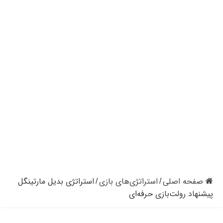
کازینوهای دنیا | تجزیه و تحلیل کنترل رفتار در کازینو
کازینوهای جهان | پنج کازینو برتر قاره اروپا
کازینو آنلاین و کازینو حضوری چه تفاوتی دارند؟
مرگ مدیر بزرگترین شرکت کازینو در نوادا
دستگیری مردی در کازینو به علت نزدن ماسک
تعطیلی دوباره سالن‌های پوکر و بلک جک در کالیفرنیا
صفحه اصلی
استراتژی‌های بازی
استراتژی بدیل مارتینگل
/
/
پیشنهاد رولت‌بازی حرفه‌ای