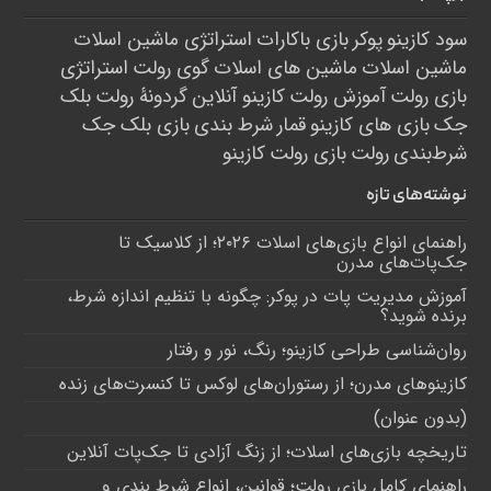
سود کازینو
پوکر
بازی باکارات
استراتژی ماشین اسلات
ماشین اسلات
ماشین های اسلات
گوی رولت
استراتژی
بازی رولت
آموزش رولت
کازینو آنلاین
گردونۀ رولت
بلک
جک
بازی های کازینو
قمار
شرط بندی
بازی بلک جک
شرط‌بندی
رولت
بازی رولت
کازینو
نوشته‌های تازه
راهنمای انواع بازی‌های اسلات ۲۰۲۶؛ از کلاسیک تا
جک‌پات‌های مدرن
آموزش مدیریت پات در پوکر: چگونه با تنظیم اندازه شرط،
برنده شوید؟
روان‌شناسی طراحی کازینو؛ رنگ، نور و رفتار
کازینوهای مدرن؛ از رستوران‌های لوکس تا کنسرت‌های زنده
(بدون عنوان)
تاریخچه بازی‌های اسلات؛ از زنگ آزادی تا جک‌پات‌ آنلاین
راهنمای کامل بازی رولت؛ قوانین، انواع شرط بندی و