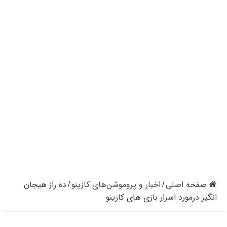
کازینوهای دنیا | تجزیه و تحلیل کنترل رفتار در کازینو
کازینوهای جهان | پنج کازینو برتر قاره اروپا
کازینو آنلاین و کازینو حضوری چه تفاوتی دارند؟
مرگ مدیر بزرگترین شرکت کازینو در نوادا
دستگیری مردی در کازینو به علت نزدن ماسک
تعطیلی دوباره سالن‌های پوکر و بلک جک در کالیفرنیا
صفحه اصلی
اخبار و پروموشن‌های کازینو
ده راز هیجان
/
/
انگیز درمورد اسرار بازی های کازینو