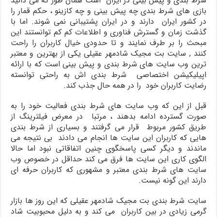
شرط بندی و پیش بینی در ایران است همان طور که می دانید
بازی های شرط بندی چه پیش بینی و چه کازینو ، حکم قمار را
در کشور ایران دارند و در ایران پشتیبانی نمی شوند. اما با
گذشت زمان و گسترش فناوری و اطلاعات کم کم توانستند این
مبحث را بر طرف نمایند و تا حدودی خیال کاربران را راحت
کنند , سایت بت مجیک شادمهر عقیلی یکی از بهترین و معتبر
ترین وب سایت های شرط بندی و پیش بینی است که با ارائه
اپیلیکیشن اختصاصی شرط بندی اش به راحتی توانسته
رضایت کاربران خود را در همه حال جذب کند.
قبل از این که وب سایت های شرط بندی فعالیت خود را به
صورت گسترده ادامه بدهند ، مرتبا در معرض فیلترینگ از
طریق کشور مربوط قرار می گرفتند و بسیاری از شرط بندی
هایی که کاربران این سایت ها انجام می دادند بی نتیجه می
ماندند و دیگر کسی پاسخگوی چنین اتفاقاتی نبود اما حالا
الگوی کاری این سایت ها فرق می کند حداقل در خصوص وب
سایت های شرط بندی معتبر و مشهوری که کاربران حرفه ای
دارند این گونه نیست.
سایت شرط بندی بت مجیک شادمهر عقیلی که این روز ها بازار
گرمی زیادی در بین کاربران می کند و به دلیل محبوبیت شاد