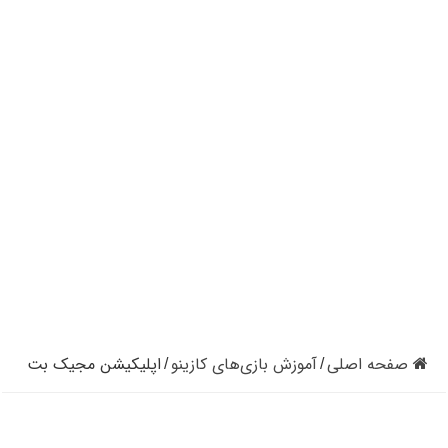
کازینوهای دنیا | تجزیه و تحلیل کنترل رفتار در کازینو
کازینوهای جهان | پنج کازینو برتر قاره اروپا
کازینو آنلاین و کازینو حضوری چه تفاوتی دارند؟
مرگ مدیر بزرگترین شرکت کازینو در نوادا
دستگیری مردی در کازینو به علت نزدن ماسک
تعطیلی دوباره سالن‌های پوکر و بلک جک در کالیفرنیا
صفحه اصلی
آموزش بازی‌های کازینو
اپلیکیشن مجیک بت
/
/