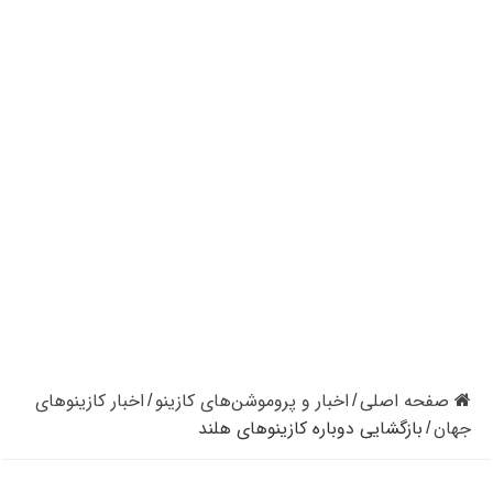
کازینوهای دنیا | تجزیه و تحلیل کنترل رفتار در کازینو
کازینوهای جهان | پنج کازینو برتر قاره اروپا
کازینو آنلاین و کازینو حضوری چه تفاوتی دارند؟
مرگ مدیر بزرگترین شرکت کازینو در نوادا
دستگیری مردی در کازینو به علت نزدن ماسک
تعطیلی دوباره سالن‌های پوکر و بلک جک در کالیفرنیا
صفحه اصلی
اخبار و پروموشن‌های کازینو
اخبار کازینوهای
/
/
جهان
بازگشایی دوباره کازینوهای هلند
/