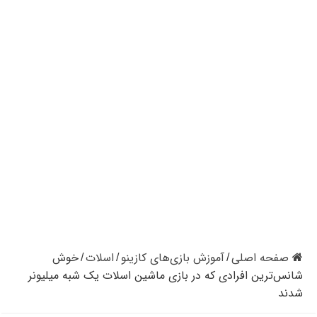
کازینوهای دنیا | تجزیه و تحلیل کنترل رفتار در کازینو
کازینوهای جهان | پنج کازینو برتر قاره اروپا
کازینو آنلاین و کازینو حضوری چه تفاوتی دارند؟
مرگ مدیر بزرگترین شرکت کازینو در نوادا
دستگیری مردی در کازینو به علت نزدن ماسک
تعطیلی دوباره سالن‌های پوکر و بلک جک در کالیفرنیا
صفحه اصلی
آموزش بازی‌های کازینو
اسلات
خوش
/
/
/
شانس‌ترین افرادی که در بازی ماشین اسلات یک شبه میلیونر
شدند