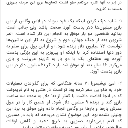
در زیر به آنها اشاره می‌کنیم جزو اقلیت انسان‌ها برای این طریقه پیروزی
هستند نه اکثریت..
۱- شاید درک کردن اینکه یک فرد بتواند در لاس وگاس از این
بازی میلیون‌ها دلار بدست آورد سخت باشد ولی جالب است
بدانید شخصی دو بار موفق به انجام این کار شده است. المر
شروین بعد از جنگ جهانی دوم و شروع به کار این ماشین‌ها
توانست ۷۶ میلیون دلار برنده شود. او از این پول برای سفر به
دور دنیا استفاده کرد. با اینکه او پیروزی به این بزرگی بدست
آورده بود هفته‌ای یک یا دو بار به کازینو می‌رفت و بازی
می‌کرد. ۱۶ سال بعد او موفق شد بار دیگر ۲۱ میلیون دلار در این
بازی بدست آورد.
۲- امی نیشیمورا ۷۱ ساله هنگامی که برای گذراندن تعطیلات
خود به هاوایی سفر کرده بود توانست در هتلی به نام فریمونت
که در آنجا اقامت داشت با کمتر از ۱۰۰ دلار به مدت سه ساعت
بازی کند و برنده ۹ میلیون دلار شود. او همین کار را در طول
عمرش بارها و بارها در وگاس انجام داده ولی موفق به برد این
چنینی نشده بود. این موضوع نشان می‌دهد که باید در مسیری
که قدم برمی‌دارید صبوری به خرج دهید و گاهی اوقات
سال‌های زیادی را برای رسیدن به موفقیت منتظر بمانید.