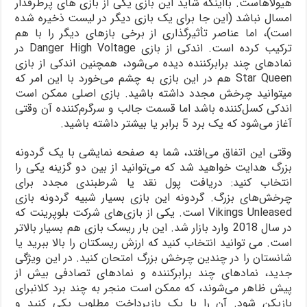
هیولاهاست. بااینکه شاید این بازی یکی از بازی های پرطرفدار
امسال نباشد (این جا برای یک بازی دیگر در لیست ذخیره شده
است)، اما عناصر تأثیرگذاری از برخی بازهای دیگر را با هم
ترکیب کرده است. اندکی از بازی Danger High Voltage در
نمادهای چند برابرکننده دیده می‌شود، همچنین اندکی از بازی
Star Queen هم در این بازی به چشم می‌خورد با این امر که
میتوانید چرخش مجدد داشته باشید. بازی اصلی ممکن است
اندکی کسل‌کننده باشد اما قسمت جالب و سرگرم‌کننده آن وقتی
آغاز می‌شود که یک برد 5 برابر یا بیشتر داشته باشید.
وقتی این اتفاق می‌افتد، شما به صفحه نمایشی با یک گردونه
بزرگ هدایت خواهید شد که می‌توانید از بین دو گزینه یکی را
انتخاب کنید: دریافت پول نقد یا شرطبندی مجدد برای
چرخش‌های بزرگ. گردونه این بازی بسیار شبیه گردونه بازی
Vikings Unleased است. یکی از بازی‌های شرکت بلوپرینت که
در سال 2018 وارد بازار شد. این بار ریسک بازی هم بسیار بالاتر
است. می توانید انتخاب کنید که ارزش ریسکتان را بالا ببرید یا
شانستان را در چندین چرخش بزرگ امتحان کنید. در این ویژگی
جدید، نمادهای چند برابرکننده و نمادهای تصادفی بیش از
پیش ظاهر می‌شوند، که ممکن است منجر به چند برد کلانبرای
بازیکن شود. آن را با یک بازپرداخت مطلوب یکی کنید و