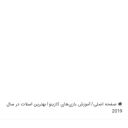
کازینوهای دنیا | تجزیه و تحلیل کنترل رفتار در کازینو
کازینوهای جهان | پنج کازینو برتر قاره اروپا
کازینو آنلاین و کازینو حضوری چه تفاوتی دارند؟
مرگ مدیر بزرگترین شرکت کازینو در نوادا
دستگیری مردی در کازینو به علت نزدن ماسک
تعطیلی دوباره سالن‌های پوکر و بلک جک در کالیفرنیا
صفحه اصلی
آموزش بازی‌های کازینو
بهترین اسلات‌ در سال
/
/
2019