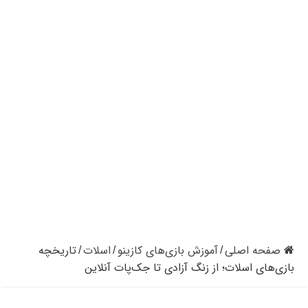
کازینوهای دنیا | تجزیه و تحلیل کنترل رفتار در کازینو
کازینوهای جهان | پنج کازینو برتر قاره اروپا
کازینو آنلاین و کازینو حضوری چه تفاوتی دارند؟
مرگ مدیر بزرگترین شرکت کازینو در نوادا
دستگیری مردی در کازینو به علت نزدن ماسک
تعطیلی دوباره سالن‌های پوکر و بلک جک در کالیفرنیا
صفحه اصلی
آموزش بازی‌های کازینو
اسلات
تاریخچه
/
/
/
بازی‌های اسلات؛ از زنگ آزادی تا جک‌پات‌ آنلاین