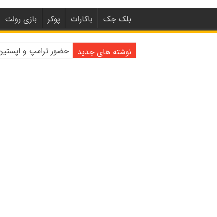
بلک جک
باکارات
پوکر
بازی رولت
حضور ترامپ و اپستین با دختران 
نوشته های جدید
واکنش لکسی گاوین به اشت
آموزش کازینو زنده | با کاز
کازینو | ۲۰۲۰ آغاز عصر جدید برای صنعت شرط بندی آنلاین
کازینوهای دنیا | تجزیه
کازینوهای جهان | پنج کا
کازینو آنلاین و کازین
مرگ مدیر بزرگترین شرک
دستگیری مردی در کازی
تعطیلی دوباره سالن‌ها