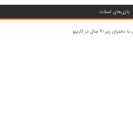
بازی‌های اسلات
زیر ۲۱ سال در کازینو
باه دیلر WSOP
ینو دیلر زنده به جنگ کووید ۱۹ می رویم
 و تحلیل کنترل رفتار در کازینو
زینو برتر قاره اروپا
و حضوری چه تفاوتی دارند؟
ت کازینو در نوادا
نو به علت نزدن ماسک
ی پوکر و بلک جک در کالیفرنیا