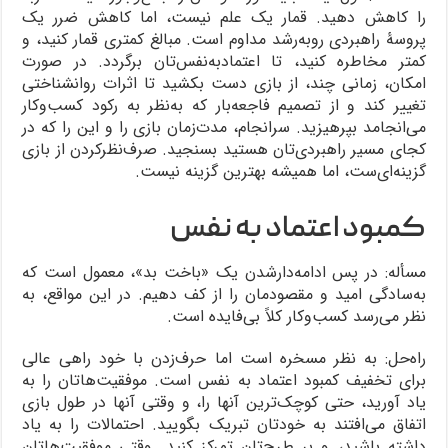
را کاهش دهید. قمار یک علم نیست، اما کاهش ضرر یک
پروسۀ راهبردی روبه‌رشد مداوم است. مبالغ کمتری قمار کنید، و
کمتر مخاطره کنید، تا اعتمادبه‌نفس‌تان برگردد. در صورت
امکان، زمانی چند، از بازی دست بکشید تا اثرات روانشناختی
تغییر کند و از تصمیم فاجعه‌بار که به‌نظر به رکود کسب‌وکار
می‌انجامد بپرهیزید. سرانجام، مدت‌زمان بازی را و این را که در
کجای مسیر راهبردی‌تان هستید بسنجید. صرف‌نظرکردن از بازی
گزینه‌ای‌ست، اما همیشه بهترین گزینه نیست.
کمبود اعتماد به نفس
مسأله: در پس ادامه‌دارشدن یک «باخت بد»، معمول است که
به‌سادگی امید و مقصودمان را از کف دهیم. در این مواقع، به
نظر می‌رسد کسب‌وکار کلاً بی‌فایده است.
راه‌حل: به نظر مسخره است اما حرف‌زدن با خود راهی عالی
برای تخفیف کمبود اعتماد به نفس است. موفقیت‌هاتان را به
یاد آورید، حتی کوچک‌ترین آنها را، و وقتی آنها در طول بازی
اتفاق می‌افتند به خودتان تبریک بگویید. احتمالات را به یاد
داشته باشید، و بر طرح‌تان تمرکز کنید. وقتی موفقیت‌هاتان