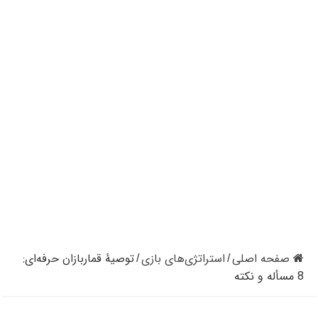
کازینوهای دنیا | تجزیه و تحلیل کنترل رفتار در کازینو
کازینوهای جهان | پنج کازینو برتر قاره اروپا
کازینو آنلاین و کازینو حضوری چه تفاوتی دارند؟
مرگ مدیر بزرگترین شرکت کازینو در نوادا
دستگیری مردی در کازینو به علت نزدن ماسک
تعطیلی دوباره سالن‌های پوکر و بلک جک در کالیفرنیا
صفحه اصلی
استراتژی‌های بازی
توصیۀ قماربازان حرفه‌ای:
/
/
8 مسأله و نکته