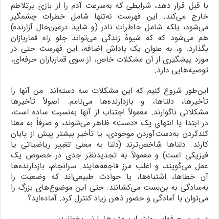
با قبل قرار دهد، شرایطی که به‌سرعت آدم را از بازی پرتلاطم
خارج می‌کند. این فهرست نه‌تنها شامل خطرات چشمگیر
می‌شود، بلکه شامل خاطرات نادر (و شاید درعین‌حال آزارنده)
هم می‌شود که که شیوۀ زندگی می‌تواند جلو راه قماربازان
بگذارد. و، به عنوان یک پاداش اضافه، این فهرست حتی در
مورد پیشگیری از آن مشکلات خاص، از سوی قماربازان حرفه‌ای،
توصیه‌هایی دارد.
این‌طور شروع کنیم که این مشکلات سه دسته‌اند. من آنها را
تأخیرها، دلتاها، و بازدارنده‌ها می‌نامم. اصولاً تأخیرها
مشکلاتی ناگوارند. معمولاً اجتناب از آنها به‌نسبت ساده است،
در ابتدا یا انتهای یک «دست» ظاهر می‌شوند، و صرفاً به معنا
کندکردن به‌دست‌آوردن موجودی، یا تأخیر بیشتر پیش از پایان
کارند. دلتاها شاخص‌ترند (دلتا به معنی تغییر ریاضیاتی یا
فیزیکی است) و معمولاً به تجدیدنظر جدی در خصوص یک
عمل می‌گویند، و اغلب مرز فاجعه‌هایند. سرانجام، بازدارنده‌ها
آن خطاها، اشتباه‌ها، یا حوادث طبیعی‌اند که وضعیت را
به‌سادگی به بن‌بست می‌کشانند. حتی این موضوع‌های بزرگ را
می‌توان با آمادگی و حضور ذهن زیاد کنترل کرد. آماده‌اید؟
در سری حرفه‌ای رولت این متن‌ها را نیر بخوانید: