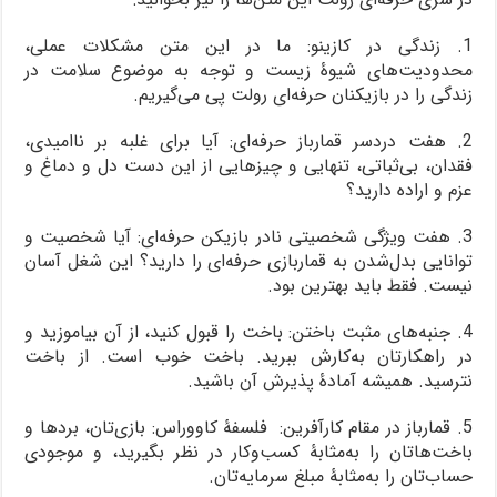
1. زندگی در کازینو: ما در این متن مشکلات عملی،
محدودیت‌های شیوۀ زیست و توجه به موضوع سلامت در
زندگی را در بازیکنان حرفه‌ای رولت پی می‌گیریم.
2. هفت دردسر قمارباز حرفه‌ای: آیا برای غلبه بر ناامیدی،
فقدان، بی‌ثباتی، تنهایی و چیزهایی از این دست دل و دماغ و
عزم و اراده دارید؟
3. هفت ویژگی شخصیتی نادر بازیکن حرفه‌ای: آیا شخصیت و
توانایی بدل‌شدن به قماربازی حرفه‌ای را دارید؟ این شغل آسان
نیست. فقط باید بهترین بود.
4. جنبه‌های مثبت باختن: باخت را قبول کنید، از آن بیاموزید و
در راهکارتان به‌کارش ببرید. باخت خوب است. از باخت
نترسید. همیشه آمادۀ پذیرش آن باشید.
5. قمارباز در مقام کارآفرین: فلسفۀ کاووراس: بازی‌تان، بردها و
باخت‌هاتان را به‌مثابۀ کسب‌وکار در نظر بگیرید، و موجودی
حساب‌تان را به‌مثابۀ مبلغ سرمایه‌تان.