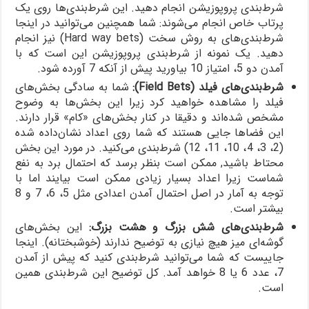
شرط‌بندی پروپوزیشن انجام دهید. این شرط‌بندی‌ها روی یک
پرتاب خاص انجام می‌شوند: شما همچنین می‌توانید در اینجا
شرط‌بندی‌های به روش سخت (Hard way bets) نیز انجام
دهید. یک نمونه از شرط‌بندی پروپوزیشن این است که با
آمدن دو 5، امتیاز 10 بیاورید پیش از آنکه 7 آورده شود.
شرط‌بندی‌های فیلد (
Field Bets
):
شما به سادگی بخش‌های
فیلد را مشاهده خواهید کرد زیرا این بخش‌ها به وضوح
مشخص شده‌اند و دقیقا در کنار بخش‌های «کام» قرار دارند.
این فضاها جایی هستند که شما روی اعداد نشان‌داده شده
(2، 3، 4، 10، 11، 12) شرط‌بندی می‌کنید. در مورد این بخش
محتاط باشید, ممکن است بنظر برسد که احتمال برد به نفع
شماست زیرا اعداد بسیار زیادی ممکن است بیایند اما با
توجه به آمار در اصل احتمال آمدن اعدادی مثل 5، 6، 7 و 8
بیشتر است.
شرط‌بندی‌های شش بزرگ و هشت بزرگ:
این بخش‌های
گوشه‌ای میز هیچ نیازی به توضیح ندارند (خوشبختانه). اینجا
جاییست که شما می‌توانید شرط‌بندی کنید که پیش از آمدن
7، عدد 6 یا 8 خواهد آمد. کل توضیح این شرط‌بندی همین
است.