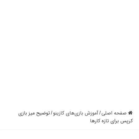
کازینوهای دنیا | تجزیه و تحلیل کنترل رفتار در کازینو
کازینوهای جهان | پنج کازینو برتر قاره اروپا
کازینو آنلاین و کازینو حضوری چه تفاوتی دارند؟
مرگ مدیر بزرگترین شرکت کازینو در نوادا
دستگیری مردی در کازینو به علت نزدن ماسک
تعطیلی دوباره سالن‌های پوکر و بلک جک در کالیفرنیا
صفحه اصلی
آموزش بازی‌های کازینو
توضیح میز بازی
/
/
کرپس برای تازه کارها