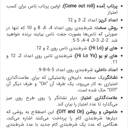
پرتاب ِآمده (
Come out roll
):
اولین پرتاب ِتاس برای کسب
امتیاز
اعداد کرپز:
اعداد 2، 3 و 12
روش سخت:
شرط‌بندی روی اعداد 4، 6، 8 و 10 که تنها در
صورتی که تاس‌ها بصورت جفت تاس بیایند برنده خواهید
شد. 2-2، 3-3، 4-4، 5-5.
های لو (
Hi Lo
):
شرط‌بندی تاس روی 2 و 12.
های لو یو (
Hi Lo Yo
):
شرط‌بندی تاس روی اعداد 2، 12 و
11.
اعداد داخلی:
شرط‌بندی روی اعداد 5-6-8-9.
نشانگر:
یک صفحه دایره‌ای پلاستیکی که برای علامت‌گذاری
امتیازی به کار می‌رود، یک طرف آن “On” و طرف دیگر آن
“Off” حک شده است.
علامت‌گذاری امتیاز:
دیلر نشانگر را روی طرح روی میز
می‌گذارد تا عدد امتیاز را بیان کند.
خاموش و روشن (
Off and On
):
این اصطلاح به روشی که
دیلرها شرط‌بندی کام را پرداخت می‌کنند اشاره می‌کند،
هنگامی که عدد یک شرط‌بندی کام جدید با عدد شرط‌بندی