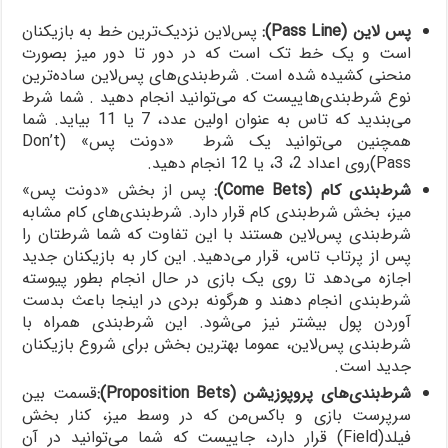
پس لاین (
Pass Line
):
پس‌لاین نزدیک‌ترین خط به بازیکنان
است و یک خط تک است که در دور تا دور میز بصورت
منحنی کشیده شده است. شرط‌بندی‌های پس‌لاین ساده‌ترین
نوع شرط‌بندی‌هاییست که می‌توانید انجام دهید . شما شرط
می‌بندید که تاس به عنوان اولین عدد، 7 یا 11 بیاید. شما
همچنین می‌توانید یک شرط «دونت پس» (Don’t
Pass)روی اعداد 2، 3، یا 12 انجام دهید.
شرط‌‌بندی کام (
Come Bets
):
پس از بخش «دونت پس»
میز، بخش شرط‌بندی کام قرار دارد. شرط‌بندی‌های کام مشابه
شرط‌بندی پس‌لاین هستند با این تفاوت که شما شرطتان را
پس از پرتاب تاس، قرار می‌دهید. این کار به بازیکنان جدید
اجازه می‌دهد تا روی یک بازی در حال انجام بطور پیوسته
شرط‌بندی انجام دهند و هرگونه بردی در اینجا باعث بدست
آوردن پول بیشتر نیز می‌شود. این شرط‌بندی همراه با
شرط‌بندی پس‌لاین، عموما بهترین بخش برای شروع بازیکنان
جدید است.
شرط‌بندی‌های پروپوزیشن (
Proposition Bets
):
قسمت بین
سرپرست بازی و باکس‌من که در وسط میز، کنار بخش
فیلد(Field) قرار دارد، جاییست که شما می‌توانید در آن