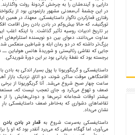
دارایی و آینده‌شان را به چرخش گردونۀ رولت واگذارند
در این چشمۀ آب‌معدنی مشهور بازنمودی بود از یکنواخت
رفتاری قمارکردن ناگوار داستایفسکی. معهذا، در همین ایام 
تورگنیف، که حالا بیش‌وکم در بادن بادن رحل اقامت افکن
بر تاریخ ادبیات روسیه تأثیر گذاشت. با اینکه اغلب ای
عداوت می‌دانند، دعوای بین دو نویسنده استلزام‌های 
بزرگ‌تر داشته که در دو رمان ابله و شیاطین منعکس شده
جایی که نقاشی رئالیستی و شوریدۀ هانس هولباین ــ نع
برجسته بود که نقطۀ پایانی بود بر این دورۀ شوریدگی.
داستایفسکی و گریگوریونا با پول بسیار اندکی به بادن با
اقامتگاهی موقت ساکن شوند، دو اتاق نزدیک بازار آهن
ساعت چهار صبح شروع می‌شد. آنا گریگوریونا از برخی ع
ضعف و تهوع می‌کرد و، جای تعجب نیست که، مستعد افس
بیشتر اوقات شجاعانه ترس‌ها و دودلی‌هایش را از 
تقاضاهای دشواری که به‌خاطر ضعف داستایفسکی بارِ ا
نشان می‌داد.
داستایفسکی به‌سرعت شروع به
قمار در بادن بادن
کر
می‌آورد، اما گهگاه مبلغی که می‌برد آنقدر بود که او را بر