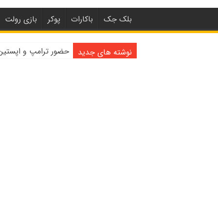
بلک جک
باکارات
پوکر
بازی رولت
حضور ترامپ و اپستین با دختران 
نوشته های جدید
واکنش لکسی گاوین به اشت
آموزش کازینو زنده | با کاز
کازینو | ۲۰۲۰ آغاز عصر جدید برای صنعت شرط بندی آنلاین
کازینوهای دنیا | تجزیه
کازینوهای جهان | پنج کا
کازینو آنلاین و کازین
مرگ مدیر بزرگترین شرک
دستگیری مردی در کازی
تعطیلی دوباره سالن‌ها