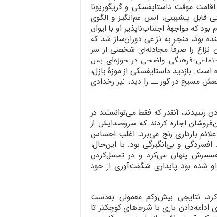
. اقامت موقت داستایفسکی و گریگوریونا
ی قابل پیشبینی، انس غم‌انگیز و الگوی
بود که مواجهۀ اجتناب‌ناپذیر او با ایوان
ده بود، منجر به نزاعی دوران‌ساز شد که
ن نزاع را صرفاً مجادله‌ای شخصی از سر
اجتماعی-فرهنگی واضحی در حوزه‌ای بس
 است. بازدید داستایفسکی از موزۀ بازل،
ش مسیح در گور ــ را دید، نیز رخدادی
دن رسیدند، آنقدر که فقط می‌توانستند در
‌فروشان اجاره کردند که سروصدایش از
لائم بارداری رنج می‌برد، اغلب احساس
ردگی و بی‌انگیزگی بود. با این‌حال،
همسرش پنهان می‌کرد و در تحمل‌کردن
و شده بود پایداری شگفت‌آوری از خود
د، نتایجی بیش‌وکم معمولی به‌دست
ای ادامه‌دادن بازی با شرط‌های کوچکتر تا