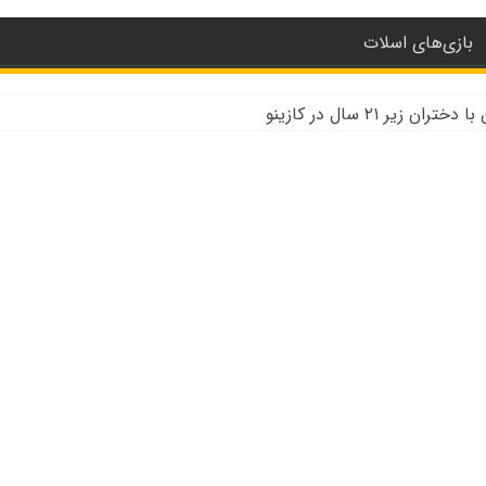
بازی‌های اسلات
زیر ۲۱ سال در کازینو
باه دیلر WSOP
ینو دیلر زنده به جنگ کووید ۱۹ می رویم
 و تحلیل کنترل رفتار در کازینو
زینو برتر قاره اروپا
و حضوری چه تفاوتی دارند؟
ت کازینو در نوادا
نو به علت نزدن ماسک
ی پوکر و بلک جک در کالیفرنیا