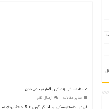
ط
 دختران زیر ۲۱ سال
داستایفسکی: زندگی و قمار در بادن بادن
سایر مقالات
ارسال نظر
فیودور داستایفسکی و آنا گر