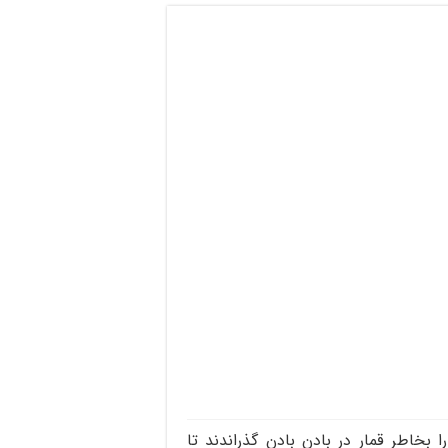
یگوریِونا 5 هفتۀ پرتلاطم را بخاطر قمار در بادن بادن گذراندند تا