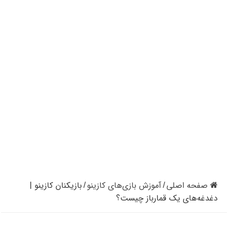
کازینوهای دنیا | تجزیه و تحلیل کنترل رفتار در کازینو
کازینوهای جهان | پنج کازینو برتر قاره اروپا
کازینو آنلاین و کازینو حضوری چه تفاوتی دارند؟
مرگ مدیر بزرگترین شرکت کازینو در نوادا
دستگیری مردی در کازینو به علت نزدن ماسک
تعطیلی دوباره سالن‌های پوکر و بلک جک در کالیفرنیا
صفحه اصلی
آموزش بازی‌های کازینو
بازیکنان کازینو |
/
/
دغدغه‌های یک قمارباز چیست؟