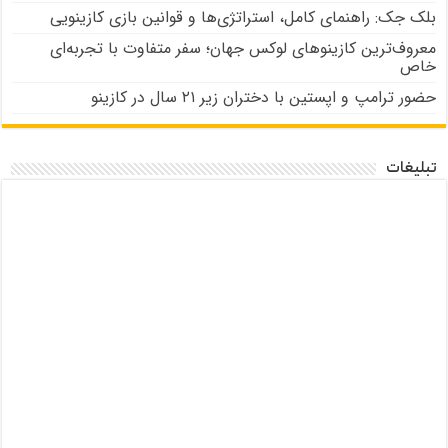
بلک جک: راهنمای کامل، استراتژی‌ها و قوانین بازی کازینویی
معروف‌ترین کازینوهای لوکس جهان؛ سفر متفاوت با تجربه‌ای
خاص
حضور ترامپ و اپستین با دختران زیر ۲۱ سال در کازینو
تبلیغات