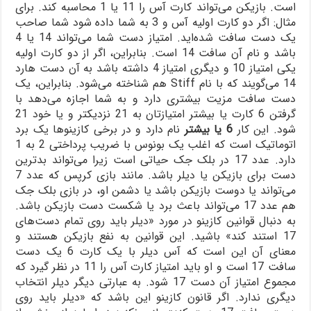
است. بازیکن می‌تواند کارت آس را 11 یا 1 محاسبه کند. برای
مثال: اگر دو کارت اولیه آس و 3 به شما داده شود شما صاحب
یک دست سافت شده‌اید. امتیاز دست شما می‌تواند 14 یا 4
باشد و نام آن سافت 14 است. بنابراین، اگر از دو کارت اولیه
یکی امتیاز 10 و دیگری امتیاز 4 داشته باشد به آن دست هارد
14 می‌گویند که با نام Stiff هم شناخته می‌شود. بنابراین، یک
دست سافت مزیت بیشتری دارد و به شما اجازه می‌دهد با
گرفتن 6 کارت یا بیشتر امتیازتان به 21 نزدیکتر و یا خود 21
شود. این کار
6 یا بیشتر
نام دارد و در برخی کازینو‌ها یک برد
اتوماتیک است که اغلب یک بونوس با ضریب پرداختی 2 به 1
دارد. عدد 17 در بلک جک حیاتی است زیرا می‌تواند بدترین
دست برای بازیکن یا دیلر باشد. مانند بازی کرپس که عدد 7
می‌تواند یا دوست بازیکن باشد یا دشمن او، در بازی بلک جک
هم عدد 17 می‌تواند باعث برد یا شکست دست بازیکن باشد.
به دنبال قوانین کازینو در مورد «دیلر باید روی تمام دست‌های
17 استند کند» باشید. این قوانین به نفع بازیکن هستند و
معنای آن این است که آس دیلر با یک کارت 6 یک دست
سافت 17 است و او باید امتیاز کارت آس را 11 در نظر گیرد که
مجموع امتیاز آن دست 17 شود. به عبارتی دیگر دیلر انتخاب
دیگری ندارد. اگر قانون کازینو این باشد که «دیلر باید روی