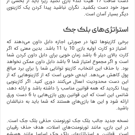
دست سافت 17 هیت کند» بازی نکنید زیرا باید از بخشی از
سود خود دست بکشید. نگران نباشید پیدا کردن یک کازینوی
دیگر بسیار آسان است.
استراتژی‌های بلک جک
برخی کازینو‌ها تنها در صورتی اجازه دابل داون می‌دهند که
امتیاز دو کارت اولیه بازی 10 یا 11 باشد. بدین معنی که اگر
کارت بالای دیلر 6 باشد زمان خوبی برای دابل داون کردن شما
است و اگر مجموع امتیاز شما 9 باشد دابل داون ممکن نخواهد
بود. با حذف این انتخاب، کازینو توانایی شما را برای برد مبالغ
پول کاهش می‌دهد. ایده‌ی خوبی است که از کازینو‌هایی که از
این دست محدودیت اعمال می‌کنند دوری کنید. اگر کازینویی
پیدا نکردید که همه قوانین مناسب را داشته باشد و ارائه دهد،
شانس این است که این قوانین روی بازی‌هایی با 6 دست ورق
ارائه شود و این ها بازی‌های هستند که شما باید به دنبالشان
باشید.
نسخه جدید جالب بلک جک تورنومنت حذفی بلک جک است.
در این بازی، مانند تورنومنت‌های اسلات، هدف حذف رقیبان
است. قوانین و استراتژیهای بلک جک اساسا مانند همیشه