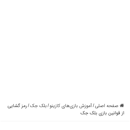
کازینوهای دنیا | تجزیه و تحلیل کنترل رفتار در کازینو
کازینوهای جهان | پنج کازینو برتر قاره اروپا
کازینو آنلاین و کازینو حضوری چه تفاوتی دارند؟
مرگ مدیر بزرگترین شرکت کازینو در نوادا
دستگیری مردی در کازینو به علت نزدن ماسک
تعطیلی دوباره سالن‌های پوکر و بلک جک در کالیفرنیا
صفحه اصلی
آموزش بازی‌های کازینو
بلک جک
رمز گشایی
/
/
/
از قوانین بازی بلک جک