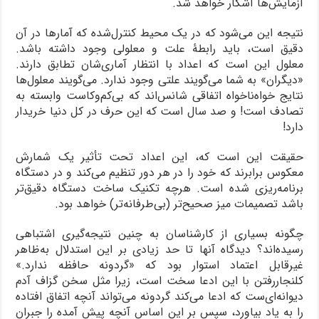
آزمایش‌ها آشکار خواهد شد.
نتیجه این می‌شود که در یک محیط کنترل‌شده که آمارها در آن
دقیق است، باید رابطۀ علت و معلولی وجود داشته باشد.
معلول این است که اعداد با انتظار آماری‌شان تطابق دارند.
«دیگران» به شما می‌گویند علتی وجود ندارد. می‌گویند معلول‌ها
نتایج خواه‌ناخواه اتفاقی شانس‌اند که بی‌کم‌وکاست وابسته به
تصادف است! و صد سال است که این حرف در کل دنیا خریدار
دارد!
حقیقت این است که، این اعداد تحت تأثیر یک شمارش
معکوس برابرند که خود را در هر دور تنظیم می‌کند و در دستگاه
برنامه‌ریزی شده است. هرچه تکنیک ساخت دستگاه دقیق‌تر
باشد تصمیمات میز صحیح‌تر (بی‌طرفانه‌تر) خواهد بود.
چگونه بسیاری از کارشناسان به چنین نتیجه‌گیری اشتباهی
رسیده‌اند؟ دیدگاه آنها تا حد زیادی بر این استدلال به‌ظاهر
غیرقابل اعتماد استوار بود که «گردونه حافظه ندارد.»
کلنجاررفتن با این ادعا سخت است، زیرا مثل سخن گزاف آدم
دیوانه‌ای‌ست که ادعا می‌کند گردونه می‌تواند آنچه اتفاق افتاده
را به یاد بیاورد، سپس بر این اساس آنچه پیش آمده را جبران