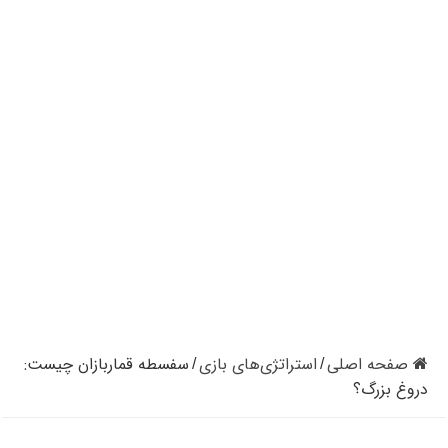
کازینوهای دنیا | تجزیه و تحلیل کنترل رفتار در کازینو
کازینوهای جهان | پنج کازینو برتر قاره اروپا
کازینو آنلاین و کازینو حضوری چه تفاوتی دارند؟
مرگ مدیر بزرگترین شرکت کازینو در نوادا
دستگیری مردی در کازینو به علت نزدن ماسک
تعطیلی دوباره سالن‌های پوکر و بلک جک در کالیفرنیا
صفحه اصلی
استراتژی‌های بازی
سفسطه قماربازان چیست:
/
/
دروغ بزرگ؟