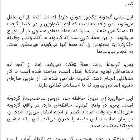
کند.
این یعنی گردونه یکجور هوش دارد! آه، اما آنچه از آن غافل
می‌شوند این واقعیت است که آدم تکنولوژی را در اختیار گرفت
تا دستگاهی متعادل بسازد که اعداد به‌طور مساوی در آن توزیع
می‌شوند. و این همۀ کاری‌ست که گردونه می‌کند وقتی وظیفۀ
«فکرکردن» مصنوعی را، که همۀ آنها می‌گویند غیرممکن است،
به انجام می‌رساند!
پس، گردونۀ رولت عملاً «فکر» نمی‌کند، اما، از آنجا که
دغدغه‌اش توزیع عادلانۀ اعداد است، ساخته شده است تا کار
متعادلی انجام دهد. گردونه طراحی شده تا، از طریق سازه‌ای
دقیق، اعدادی بیاورد که با احتمالات تطابق دارند.
این خیال‌پردازی دربارۀ حافظه جزء درونی ساخت‌وساز گردونه
است. پس، در واقع، گردونه حافظه‌ای دارد. در واقع، گردونه
«می‌داند» چه‌وقت عدد 5 کمتر از آنچه انتظار می‌رود آمده، و،
در زمان مناسب، این قضیه را جبران می‌کند. این یک ماشین
خودتنظیم‌کننده است.
این منطق در مورد هرچیزی که مربوط به انتظار آماری است