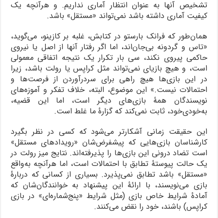
تشخیص آنها به عنوان انتظار آماری نداریم. و هرآنچه یک
کیفیت آماری داشته باشد نمی‌تواند «مستقل» باشد.
همان‌طور که فرانک بارستو در کتابش، غلبه بر کازینو، می‌گوید،
«تاس و گردونه بی‌جان‌اند، اما اگر رفتار آنها از اصل یا نیروی
حاکمی پیروی نکند، سی بار تکرار یک نتیجه اتفاقی معمولی
است، و هیچ بازی‎ای نمی‌تواند مثل کراپس یا رولت باشد، زیرا
در این بازی‌ها هیچ راهی برای سردرآوردن از فرصت‌ها و
احتمالات نیست.» این موضوع، البته، خلاف تفکر و آموزه‌های
نویسندگان همۀ بازی‌های دیگر است، اما این قضیه،
به‌خودی‌خود، ثابت نمی‌کند که گزارۀ ما غلط است.
این حقیقت زمانی آشکارتر می‌شود که کسی در نظر بگیرد
کارشناسان بازی‌هایی که پیشفرض‌شان «رویدادهای مستقل»
است تضاد درونی این بازی‌ها را پذیرفته‌اند. نتایج میز رولت در
یک حالت پیوستۀ تطابق با احتمالات است، اما هرآنچه به‌واقع
«مستقل» باشد تطابق نمی‌پذیرد. بسیاری از کسانی که دربارۀ
بازی می‌نویسند، با ارائۀ این پیشنهاد به خوانندگان‌شان که
آمادۀ شرایط خاص بازی (مثل شرایط «پنج‌شماره‌ای» در بازی
کراپس) باشند، خود را نقض می‌کنند.