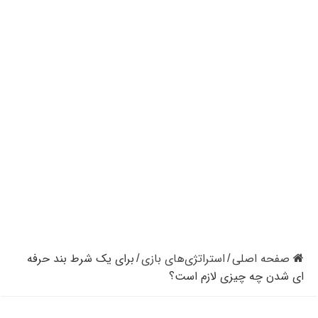
کازینوهای دنیا | تجزیه و تحلیل کنترل رفتار در کازینو
کازینوهای جهان | پنج کازینو برتر قاره اروپا
کازینو آنلاین و کازینو حضوری چه تفاوتی دارند؟
مرگ مدیر بزرگترین شرکت کازینو در نوادا
دستگیری مردی در کازینو به علت نزدن ماسک
تعطیلی دوباره سالن‌های پوکر و بلک جک در کالیفرنیا
صفحه اصلی
استراتژی‌های بازی
برای یک شرط بند حرفه
/
/
ای شدن چه چیزی لازم است؟