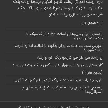
بازی رولت
آموزش رولت
کازینو آنلاین
گردونۀ رولت
بلک
جک
بازی های کازینو
قمار
شرط بندی
بازی بلک جک
شرط‌بندی
رولت
بازی رولت
کازینو
نوشته‌های تازه
راهنمای انواع بازی‌های اسلات ۲۰۲۶؛ از کلاسیک تا
جک‌پات‌های مدرن
آموزش مدیریت پات در پوکر: چگونه با تنظیم اندازه شرط،
برنده شوید؟
روان‌شناسی طراحی کازینو؛ رنگ، نور و رفتار
کازینوهای مدرن؛ از رستوران‌های لوکس تا کنسرت‌های زنده
(بدون عنوان)
تاریخچه بازی‌های اسلات؛ از زنگ آزادی تا جک‌پات‌ آنلاین
راهنمای کامل بازی رولت؛ قوانین، انواع شرط بندی و
استراتژی‌ها
طراحی شده توسط سایت پیش بینی بتکارت©