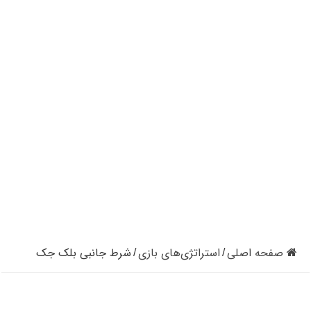
کازینوهای دنیا | تجزیه و تحلیل کنترل رفتار در کازینو
کازینوهای جهان | پنج کازینو برتر قاره اروپا
کازینو آنلاین و کازینو حضوری چه تفاوتی دارند؟
مرگ مدیر بزرگترین شرکت کازینو در نوادا
دستگیری مردی در کازینو به علت نزدن ماسک
تعطیلی دوباره سالن‌های پوکر و بلک جک در کالیفرنیا
صفحه اصلی
استراتژی‌های بازی
شرط جانبی بلک جک
/
/