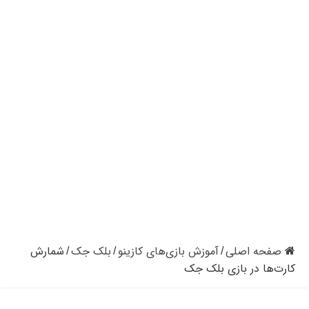
کازینوهای دنیا | تجزیه و تحلیل کنترل رفتار در کازینو
کازینوهای جهان | پنج کازینو برتر قاره اروپا
کازینو آنلاین و کازینو حضوری چه تفاوتی دارند؟
مرگ مدیر بزرگترین شرکت کازینو در نوادا
دستگیری مردی در کازینو به علت نزدن ماسک
تعطیلی دوباره سالن‌های پوکر و بلک جک در کالیفرنیا
صفحه اصلی
آموزش بازی‌های کازینو
بلک جک
شمارش
/
/
/
کارت‌ها در بازی بلک جک