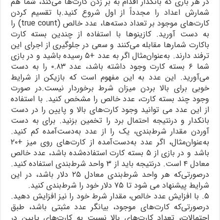
در هر باری که بانکدار اقدام به بر زدن کارت‌ها می‌کند، شما هم
شمارش اعداد را مجدداً از اول شروع کنید.با تقسیم کردن
کارت‌های موجود بر تعداد دسته‌ها، عدد خالص (true count) را
به دست آورید. کازینوها با استفاده از چندین بسته کارت
باکارت شمارها مقابله می‌کنند و سعی در جلوگیری از اجرای این
ترفند دارند. به‌عنوان‌مثال اگر به عدد +۵ رسیده باشید و در بازی
شما ۶ بسته کارت وجود داشته باشد، عدد ۰.۸۳ را به دست
می‌آورید. این عدد به این مفهوم است که بازیکن از شرایط
خوبی برای بالا بردن میزان شرط برخوردار نیست.در صورت
وجود چند بسته کارت، عدد خالص را مشخص کنید. با استفاده
از این عدد می توانید وجود کارت‌های بالا و پایین را در دست
بانکدار و درنتیجه احتمال برد را تخمین بزنید. برای به دست
آوردن مقدار شرط‌بندی، یک را از عدد به‌دست‌آمده کم کنید.
به‌عنوان‌مثال، اگر عدد به‌دست‌آمده از کارت‌های روی میز +۲۰
باشد و در بازی از ۵ بسته کارت استفاده‌شده باشد، عدد خالص
معادل ۴ است. درنتیجه باید از ۳ واحد شرط‌بندی استفاده کنید.
درصورتی‌که هر واحد شرط‌بندی معادل ۲۵ دلار باشد، در این
شرایط پیشنهاد می شود تا ۷۵ دلار خود را شرط‌بندی کنید.
۵. با افزایش عدد خالص، مقدار شرط خود را نیز افزایش دهید.
درصورتی‌که کارت‌های موجود، بیانگر عدد مثبتی باشد، طبق
احتمالات، تعداد کارت‌های بالا نسبت به کارت‌های پایین در