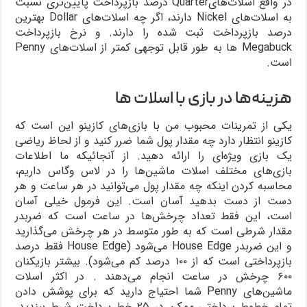
در واقع اسلات‌هایQuarter درصد بازپرداخت پایین‌تری نسبت
به اسلات‌های Nickel دارند، اگر چه اسلات‌های Dollar بهترین
درصد بازپرداخت ثبت شده را دارند. و نرخ بازپرداخت
Megabuck ها به طور قابل توجهی کمتر از اسلات‌های Penny
است.
هزینه‌ها در بازی با اسلات ها
یکی از تمرینات محبوب من با بازی‌های کازینو این است که
کازینو انتظار دارد چه مقدار پول شما ضرر کنید و از لحاظ ریاضی
یک بازی ویژه‌ای را ارائه دهید. از آنجائیکه ما اطلاعات
بازی‌های مختلف اسلات ماشین‌ها را در لاس وگاس داریم،
محاسبه کردن اینکه چه مقدار پول می‌توانید در هر ساعت و هر
دست از دست بدهید آسان است. این فرمول خیلی آسان
است، این فقط تعداد چرخش‌ها در ساعت است که ضربدر
مقدار شرطی است که به طور متوسط در هر چرخش می‌گذارید
و این ضربدر House Edge می‌شود (House Edge فقط درصد
بازپرداختی است که از ۱۰۰ درصد کم می‌شود). بیشتر بازیکنان
۶۰۰ چرخش در ساعت انجام می‌دهند . در اکثر اسلات
ماشین‌های Penny شما احتیاج دارید که برای پوشش دادن
تمام خطوط پرداختی ممکن در ۲۵ خط پرداخت شرط ببندید.