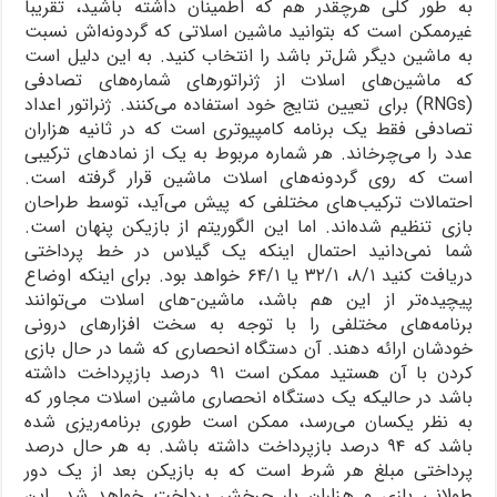
به طور کلی هرچقدر هم که اطمینان داشته باشید، تقریباً
غیرممکن است که بتوانید ماشین اسلاتی که گردونه‌اش نسبت
به ماشین دیگر شل‌تر باشد را انتخاب کنید. به این دلیل است
که ماشین‌های اسلات از ژنراتورهای شماره‌های تصادفی
(RNGs) برای تعیین نتایج خود استفاده می‌کنند. ژنراتور اعداد
تصادفی فقط یک برنامه کامپیوتری است که در ثانیه هزاران
عدد را می‌چرخاند. هر شماره مربوط به یک از نمادهای ترکیبی
است که روی گردونه‌های اسلات ماشین قرار گرفته است.
احتمالات ترکیب‌های مختلفی که پیش می‌آید، توسط طراحان
بازی تنظیم شده‌اند. اما این الگوریتم از بازیکن پنهان است.
شما نمی‌دانید احتمال اینکه یک گیلاس در خط پرداختی
دریافت کنید ۸/۱، ۳۲/۱ یا ۶۴/۱ خواهد بود. برای اینکه اوضاع
پیچیده‌تر از این هم باشد، ماشین-های اسلات می‌توانند
برنامه‌های مختلفی را با توجه به سخت افزارهای درونی
خودشان ارائه دهند. آن دستگاه انحصاری که شما در حال بازی
کردن با آن هستید ممکن است ۹۱ درصد بازپرداخت داشته
باشد در حالیکه یک دستگاه انحصاری ماشین اسلات مجاور که
به نظر یکسان می‌رسد، ممکن است طوری برنامه‌ریزی شده
باشد که ۹۴ درصد بازپرداخت داشته باشد. به هر حال درصد
پرداختی مبلغ هر شرط است که به بازیکن بعد از یک دور
طولانی بازی و هزاران بار چرخش پرداخت خواهد شد. این