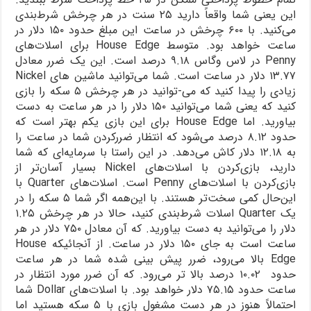
این یعنی شما واقعاً دارید ۲۵ سنت در هر چرخش شرط‌بندی
می‌کنید. با ۶۰۰ چرخش در ساعت این مبلغ حدود ۱۵۰ دلار در
ساعت خواهد بود. متوسط House Edge برای اسلات‌های
Penny در لاس وگاس ۹.۱۸ درصد است. این یک ضرر معادل
۱۳.۷۷ دلار در ساعت است. شما می‌توانید ماشین های Nickel
زیادی را پیدا کنید که می-توانید در هر چرخش ۵ سکه را بازی
کنید که یعنی شما می‌توانید ۱۵۰ دلار را در هر ساعت به دست
بیاورید. اما House Edge برای این بازی یکم بهتر است که
حدود ۸.۱۲ درصد می‌شود که انتظار ضررکردن شما در ساعت را
به ۱۲.۱۸ دلار کاش می‌دهد. در این راستا با سرمایه‌ای که شما
دارید، بازی‌کردن با اسلات‌های Nickel بسیار آسان‌تر از
بازی‌کردن با اسلات‌های Penny است. اسلات‌های Quarter با
این‌حال کمی سخت‌تر هستند. با این‌همه اگر شما ۵ سکه را در
یک Quarter اسلات شرط‌بندی کنید، حالا در هر چرخش ۱.۲۵
دلار را می‌توانید به دست بیاورید. که آن معادل ۷۵۰ دلار در هر
ساعت است به جای ۱۵۰ دلار در ساعت. از آنجائیکه House
Edge بالا می‌رود، ضرر پیش بینی شده شما در هر ساعت
حدود ۱۰.۰۲ درصد بالا تر می‌رود. که آن ضرر مورد انتظار در
ساعت حدود ۷۵.۱۵ دلار خواهد بود. با اسلات‌های Dollar شما
احتمالاً هنوز در هر دست مشغول بازی با ۵ سکه هستید اما