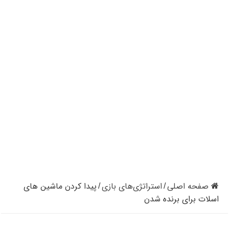
کازینوهای دنیا | تجزیه و تحلیل کنترل رفتار در کازینو
کازینوهای جهان | پنج کازینو برتر قاره اروپا
کازینو آنلاین و کازینو حضوری چه تفاوتی دارند؟
مرگ مدیر بزرگترین شرکت کازینو در نوادا
دستگیری مردی در کازینو به علت نزدن ماسک
تعطیلی دوباره سالن‌های پوکر و بلک جک در کالیفرنیا
صفحه اصلی
استراتژی‌های بازی
پیدا کردن ماشین های
/
/
اسلات برای برنده شدن