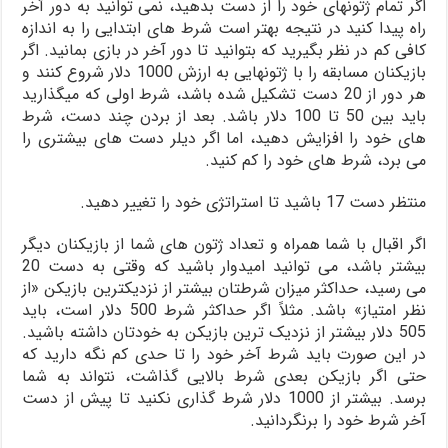
اگر تمام ژتون­های خود را از دست بدهید، نمی­ توانید به دور آخر
راه پیدا کنید در نتیجه بهتر است شرط ­های ابتدایی را به اندازه
کافی کم در نظر بگیرید که بتوانید تا دور آخر در بازی بمانید. اگر
بازیکنان مسابقه را با ژتون­هایی به ارزش 1000 دلار شروع کنند و
هر دور از 20 دست تشکیل شده باشد، شرط اولی که می­گذارید
باید بین 50 تا 100 دلار باشد. بعد از بردن چند دست، شرط
های خود را افزایش دهید، اما اگر دیلر دست ­های بیشتری را
می­ برد، شرط ­های خود را کم کنید.
منتظر دست 17 باشید تا استراتژی خود را تغییر دهید.
اگر اقبال با شما همراه و تعداد ژتون­ های شما از بازیکنان دیگر
بیشتر باشد، می­ توانید امیدوار باشید که وقتی به دست 20
می­ رسید، حداکثر میزان شرط­تان بیشتر از نزدیک­ترین بازیکن «از
نظر امتیاز» باشد. مثلاً اگر حداکثر شرط 500 دلار است، باید
505 دلار بیشتر از نزدیک ­ترین بازیکن به خودتان داشته باشید.
در این صورت باید شرط آخر خود را تا حدی کم نگه دارید که
حتی اگر بازیکن بعدی شرط بالایی گذاشت، نتواند به شما
برسد. بیشتر از 1000 دلار شرط گذاری نکنید تا پیش از دست
آخر شرط خود را برنگردانید.