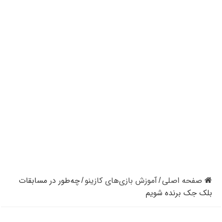
کازینوهای دنیا | تجزیه و تحلیل کنترل رفتار در کازینو
کازینوهای جهان | پنج کازینو برتر قاره اروپا
کازینو آنلاین و کازینو حضوری چه تفاوتی دارند؟
مرگ مدیر بزرگترین شرکت کازینو در نوادا
دستگیری مردی در کازینو به علت نزدن ماسک
تعطیلی دوباره سالن‌های پوکر و بلک جک در کالیفرنیا
صفحه اصلی
آموزش بازی‌های کازینو
چه‌­طور در مسابقات
/
/
بلک ­جک برنده شویم