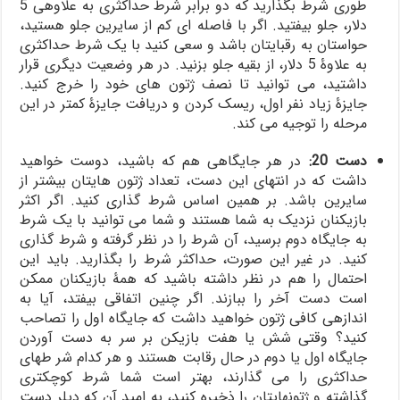
طوری شرط بگذارید که دو برابر شرط حداکثری به علاوه­ی 5
دلار، جلو بیفتید. اگر با فاصله­ ای کم از سایرین جلو هستید،
حواس­تان به رقبای­تان باشد و سعی کنید با یک شرط حداکثری
به علاوۀ 5 دلار، از بقیه جلو بزنید. در هر وضعیت دیگری قرار
داشتید، می­ توانید تا نصف ژتون ­های خود را خرج کنید.
جایزۀ زیاد نفر اول، ریسک کردن و دریافت جایزۀ کمتر در این
مرحله را توجیه می­ کند.
دست 20:
در هر جایگاهی هم که باشید، دوست خواهید
داشت که در انتهای این دست، تعداد ژتون­ های­تان بیشتر از
سایرین باشد. بر همین اساس شرط گذاری کنید. اگر اکثر
بازیکنان نزدیک به شما هستند و شما می­ توانید با یک شرط
به جایگاه دوم برسید، آن شرط را در نظر گرفته و شرط گذاری
کنید. در غیر این صورت، حداکثر شرط را بگذارید. باید این
احتمال را هم در نظر داشته باشید که همۀ بازیکنان ممکن
است دست آخر را ببازند. اگر چنین اتفاقی بیفتد، آیا به
اندازه­ی کافی ژتون خواهید داشت که جایگاه اول را تصاحب
کنید؟ وقتی شش یا هفت بازیکن بر سر به دست آوردن
جایگاه اول یا دوم در حال رقابت هستند و هر کدام شر ط­های
حداکثری را می گذارند، بهتر است شما شرط کوچک­تری
گذاشته و ژتون­های­تان را ذخیره کنید، به امید آن که دیلر دست