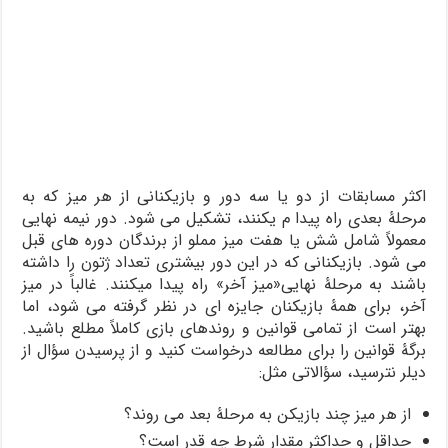
اکثر مسابقات از دو یا سه دور و بازیکنانی از هر میز که به
مرحلۀ بعدی راه پیدا م ی­کنند، تشکیل می­ شود. دور نیمه ­نهایی
معمولاً شامل شش یا هفت میز مملو از برندگان دوره های قبل
می­ شود. بازیکنانی که در این دور بیشتری تعداد ژتون را داشته
باشند به مرحلۀ نهایی«میز آخر» راه پیدا می­کنند. غالباً در میز
آخر، برای همۀ بازیکنان جایزه ­ای در نظر گرفته می­ شود، اما
بهتر است از تمامی قوانین و روندهای بازی کاملاً مطلع باشید.
برگۀ قوانین را برای مطالعه درخواست کنید و از پرسیدن سؤال از
دیلر نترسید، سؤالاتی مثل:
از هر میز چند بازیکن به مرحلۀ بعد می­ روند؟
حداقل و حداکثر مقدار شرط چه ­قدر است؟