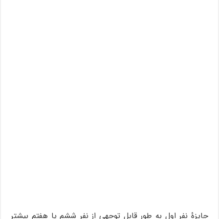
جایزۀ نفر اول به طور قابل توجهی از نفر ششم یا هفتم بیشتر