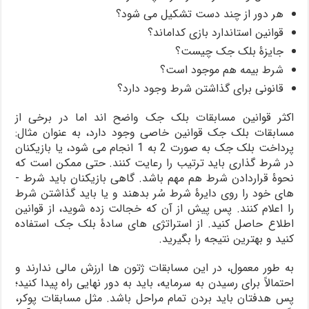
هر دور از چند دست تشکیل می­ شود؟
قوانین استاندارد بازی کدام­اند؟
جایزۀ بلک ­جک چیست؟
شرط بیمه هم موجود است؟
قانونی برای گذاشتن شرط وجود دارد؟
اکثر قوانین مسابقات بلک ­جک واضح ­اند اما در برخی از
مسابقات بلک ­جک قوانین خاصی وجود دارد، به عنوان مثال:
پرداخت بلک­ جک به صورت 2 به 1 انجام می­ شود، یا بازیکنان
در شرط گذاری باید ترتیب را رعایت کنند. حتی ممکن است که
نحوۀ قراردادن شرط هم مهم باشد. گاهی بازیکنان باید شرط ­
های خود را روی دایرۀ شرط سُر بدهند و یا باید گذاشتن شرط
را اعلام کنند. پس پیش از آن که خجالت زده شوید، از قوانین
اطلاع حاصل کنید. از استراتژی­ های سادۀ بلک ­جک استفاده
کنید و بهترین نتیجه را بگیرید.
به طور معمول، در این مسابقات ژتون ­ها ارزش مالی ندارند و
احتمالاً برای رسیدن به سرمایه، باید به دور نهایی راه پیدا کنید؛
پس هدف­تان باید بردن تمام مراحل باشد. مثل مسابقات پوکر،