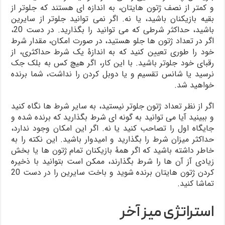
و کمتر از نصف ژتون­ های­تان، به اندازه ­ای هستند که جلوتر از
بقیه بازیکنان باشید، یا نه. اگر نمی­ توانید جلوتر از سایرین
باشید، حداکثر شرطی که می­ توانید را بگذارید. در دست 20،
اگر در تعداد ژتون­ ها جلو هستید، در صورت امکان، مقدار شرط
خود را طوری تعیین کنید که به اندازۀ یک شرط حداکثری، از
رقبای خود جلوتر باشید. با این کار، اگر هیچ کس به بلک­ جک
نرسید یا شانس تقسیم و یا دوبل کردن را نداشت، شما برنده
خواهید شد.
اگر از نظر تعداد ژتون جلوتر نیستید، به سایر شرط ­ها نگاه کنید
و ببینید آیا می­ توانید به گونه ­ای شرط بگذارید که برنده شده و
جایگاه اول را تصاحب کنید یا نه. اگر این امکان وجود ندارد،
حداکثر میزان شرط را بگذارید و امیدوار باشید. این نکته را به
خاطر داشته باشید که اگر همۀ بازیکنان تمام ژتون ها یا بخش
زیادی آز آن ها را شرط بگذارند، ممکن است بتوانید با ذخیره
کردن ژتون های­تان برنده شوید و باخت سایرین را در دست 20
تماشا کنید.
استراتژی میز آخر