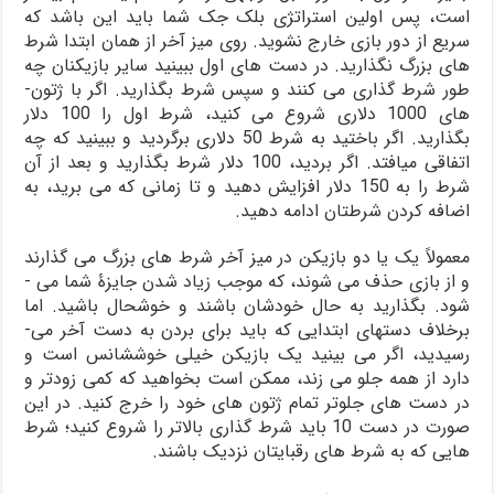
است، پس اولین استراتژی بلک­ جک شما باید این باشد که
سریع از دور بازی خارج نشوید. روی میز آخر از همان ابتدا شرط
­های بزرگ نگذارید. در دست­ های اول ببینید سایر بازیکنان چه
­طور شرط گذاری می­ کنند و سپس شرط بگذارید. اگر با ژتون­
های 1000 دلاری شروع می­ کنید، شرط اول را 100 دلار
بگذارید. اگر باختید به شرط 50 دلاری برگردید و ببینید که چه
اتفاقی می­افتد. اگر بردید، 100 دلار شرط بگذارید و بعد از آن
شرط را به 150 دلار افزایش دهید و تا زمانی که می ­برید، به
اضافه کردن شرط­تان ادامه دهید.
معمولاً یک یا دو بازیکن در میز آخر شرط ­های بزرگ می­ گذارند
و از بازی حذف می ­شوند، که موجب زیاد شدن جایزۀ شما می ­
شود. بگذارید به حال خودشان باشند و خوشحال باشید. اما
برخلاف دست­های ابتدایی که باید برای بردن به دست آخر می­
رسیدید، اگر می­ بینید یک بازیکن خیلی خوش­شانس است و
دارد از همه جلو می ­زند، ممکن است بخواهید که کمی زودتر و
در دست­ های جلوتر تمام ژتون­ های خود را خرج کنید. در این
صورت در دست 10 باید شرط گذاری بالاتر را شروع کنید؛ شرط
­هایی که به شرط­ های رقبای­تان نزدیک باشند.