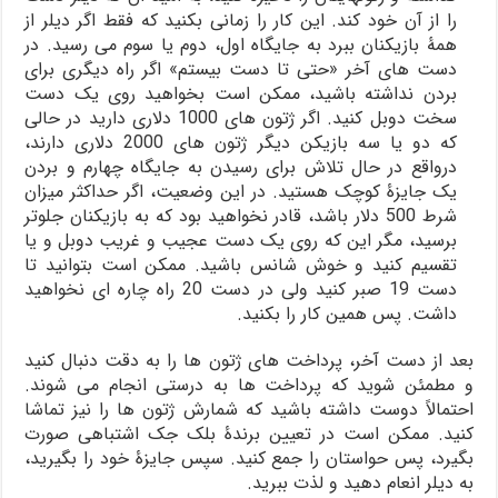
را از آن خود کند. این کار را زمانی بکنید که فقط اگر دیلر از
همۀ بازیکنان ببرد به جایگاه اول، دوم یا سوم می ­رسید. در
دست­ های آخر «حتی تا دست بیستم» اگر راه دیگری برای
بردن نداشته باشید، ممکن است بخواهید روی یک دست
سخت دوبل کنید. اگر ژتون­ های 1000 دلاری دارید در حالی
که دو یا سه بازیکن دیگر ژتون های 2000 دلاری دارند،
درواقع در حال تلاش برای رسیدن به جایگاه چهارم و بردن
یک جایزۀ کوچک هستید. در این وضعیت، اگر حداکثر میزان
شرط 500 دلار باشد، قادر نخواهید بود که به بازیکنان جلوتر
برسید، مگر این که روی یک دست عجیب و غریب دوبل و یا
تقسیم کنید و خوش شانس باشید. ممکن است بتوانید تا
دست 19 صبر کنید ولی در دست 20 راه چاره ­ای نخواهید
داشت. پس همین کار را بکنید.
بعد از دست آخر، پرداخت­ های ژتون­ ها را به دقت دنبال کنید
و مطمئن شوید که پرداخت­ ها به درستی انجام می­ شوند.
احتمالاً دوست داشته باشید که شمارش ژتون­ ها را نیز تماشا
کنید. ممکن است در تعیین برندۀ بلک­ جک اشتباهی صورت
بگیرد، پس حواس­تان را جمع کنید. سپس جایزۀ خود را بگیرید،
به دیلر انعام دهید و لذت ببرید.