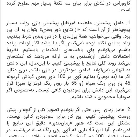
کاووراس در تلاش برای بیان سه نکتۀ بسیار مهم مطرح کرده
است:
1. عامل پیشبینی. ماهیت غیرقابل پیشبینی بازی رولت بسیار
پیچیده‌تر از آن است که «از نتایج دور بعدی» بتوان به آن پی
برد. وقتی می‌خواهیم همۀ پول‌مان را در دور بعدی شرط ببندیم،
زیاد به این نکته توجه نمی‌کنیم. اگر بنا باشد اکثر اوقات برنده
باشیم می‌توانیم پای باخت‌های اندک‌مان بایستیم. نظریۀ
احتمالات دانش ارزشمندی به ما ارائه می‌دهد که کمک‌مان
می‌کند روند کلی نتایج را پیشبینی کنیم. با این‌حال، این دانش
به تنهایی نمی‌تواند ضامن سودکردن در بازی باشد. برای مثال:
اگر ما (به نوعی) بدانیم گوی در 100 دور بعدی گردش گردونه
45 بار روی رنگ سیاه (و 55 بار روی رنگ قرمز یا سبز) قرار
می‌گیرد، این دانش برای سودبردن کافی نیست. به‌خصوص اگر
سرمایۀ محدودی داشته باشیم.
2. عامل زمان. پس حتی اگر بتوانیم تصویر کلی از آنچه را پیش
روست پیشبینی کنیم، این کار برای سودبردن کافی نیست.
مشکل این است که هنوز «زمان‌بندی» دقیق این نتایج را
نمی‌دانیم. آیا این 45 باری که گوی روی رنگ سیاه می‌نشیند در
همان ابتدای 100 دور گردش گردونه اتفاق می‌افتد یا در انتهای