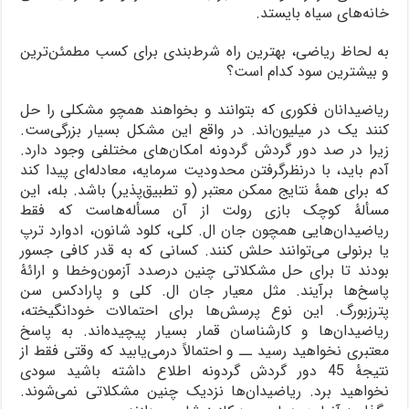
خانه‌های سیاه بایستد.
به لحاظ ریاضی، بهترین راه شرط‌بندی برای کسب مطمئن‌ترین
و بیشترین سود کدام است؟
ریاضیدانان فکوری که بتوانند و بخواهند همچو مشکلی را حل
کنند یک در میلیون‌اند. در واقع این مشکل بسیار بزرگی‌ست.
زیرا در صد دور گردش گردونه امکان‌های مختلفی وجود دارد.
آدم باید، با درنظرگرفتن محدودیت سرمایه، معادله‌ای پیدا کند
که برای همۀ نتایج ممکن معتبر (و تطبیق‌پذیر) باشد. بله، این
مسألۀ کوچک بازی رولت از آن مسأله‌هاست که فقط
ریاضیدان‌هایی همچون جان ال. کلی، کلود شانون، ادوارد ترپ
یا برنولی می‌توانند حلش کنند. کسانی که به قدر کافی جسور
بودند تا برای حل مشکلاتی چنین درصدد آزمون‌وخطا و ارائۀ
پاسخ‌ها برآیند. مثل معیار جان ال. کلی و پارادکس سن
پترزبورگ. این نوع پرسش‌ها برای احتمالات خودانگیخته،
ریاضیدان‌ها و کارشناسان قمار بسیار پیچیده‌اند. به پاسخ
معتبری نخواهید رسید ــ و احتمالاً درمی‌یابید که وقتی فقط از
نتیجۀ 45 دور گردش گردونه اطلاع داشته باشید سودی
نخواهید برد. ریاضیدان‌ها نزدیک چنین مشکلاتی نمی‌شوند.