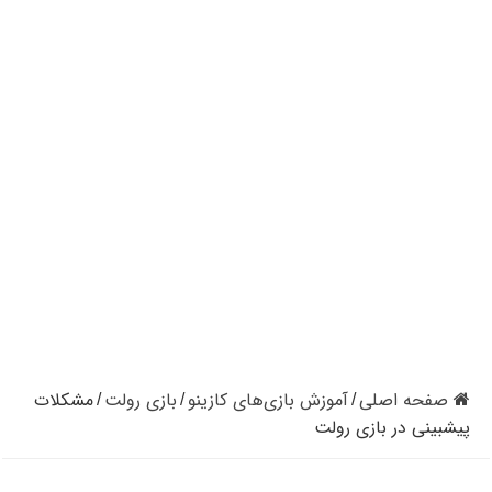
کازینوهای دنیا | تجزیه و تحلیل کنترل رفتار در کازینو
کازینوهای جهان | پنج کازینو برتر قاره اروپا
کازینو آنلاین و کازینو حضوری چه تفاوتی دارند؟
مرگ مدیر بزرگترین شرکت کازینو در نوادا
دستگیری مردی در کازینو به علت نزدن ماسک
تعطیلی دوباره سالن‌های پوکر و بلک جک در کالیفرنیا
صفحه اصلی
آموزش بازی‌های کازینو
بازی رولت
مشکلات
/
/
/
پیشبینی در بازی رولت