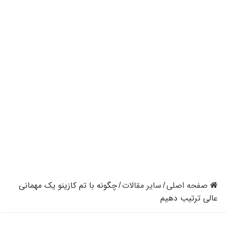
کازینوهای دنیا | تجزیه و تحلیل کنترل رفتار در کازینو
کازینوهای جهان | پنج کازینو برتر قاره اروپا
کازینو آنلاین و کازینو حضوری چه تفاوتی دارند؟
مرگ مدیر بزرگترین شرکت کازینو در نوادا
دستگیری مردی در کازینو به علت نزدن ماسک
تعطیلی دوباره سالن‌های پوکر و بلک جک در کالیفرنیا
صفحه اصلی
سایر مقالات
چگونه با تم کازینو یک مهمانی
/
/
عالی ترتیب دهیم