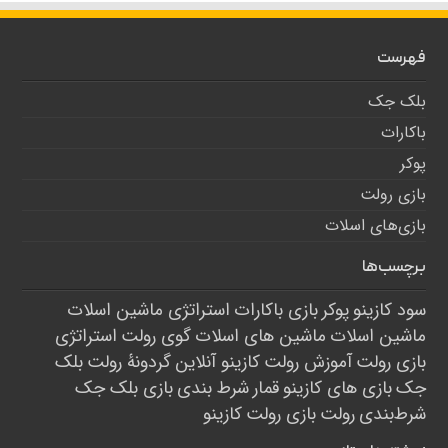
فهرست
بلک جک
باکارات
پوکر
بازی رولت
بازی‌های اسلات
برچسب‌ها
سود کازینو
پوکر
بازی باکارات
استراتژی ماشین اسلات
ماشین اسلات
ماشین های اسلات
گوی رولت
استراتژی
بازی رولت
آموزش رولت
کازینو آنلاین
گردونۀ رولت
بلک
جک
بازی های کازینو
قمار
شرط بندی
بازی بلک جک
شرط‌بندی
رولت
بازی رولت
کازینو