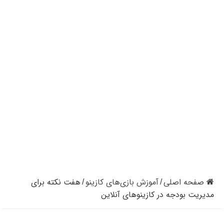
کازینوهای دنیا | تجزیه و تحلیل کنترل رفتار در کازینو
کازینوهای جهان | پنج کازینو برتر قاره اروپا
کازینو آنلاین و کازینو حضوری چه تفاوتی دارند؟
مرگ مدیر بزرگترین شرکت کازینو در نوادا
دستگیری مردی در کازینو به علت نزدن ماسک
تعطیلی دوباره سالن‌های پوکر و بلک جک در کالیفرنیا
صفحه اصلی
آموزش بازی‌های کازینو
هفت نکته برای
/
/
مدیریت بودجه در کازینوهای آنلاین