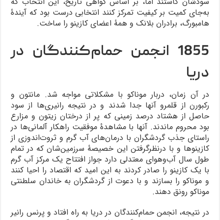
سودشان کاستند اما، بر اساس گواهی تاریخ، این انتخاب که
به‌جای کمیت بر کیفیت تمرکز کنند انتخابی درست بود که آیندۀ
هامبورگ، برادران بلانک و همۀ اعضای کازینو را ساخت.
1855 انجمن حمام‌کنندگان در
دریا
در آن زمان، دربار موناکو با مشکلاتی مواجه شد. مانتون و
رکبورن از قلمرو آنها جدا شدند و در نتیجه رانیری‌ها از سود
حاصل از هشتاد درصد زمینی که پر از درختان زیتون و مزارع
بود محروم ماندند. آنها با مشاهدۀ موفقیت راهکار آلمانی‌ها در
راستای جذب گردشگران با درمان‌های آب گرم و ثروت‌اندوزی از
کازینوها و با درنظر‌گرفتن این خصیصۀ سرزمین‌شان که در تمام
طول سال آب‌وهوای معتدلی دارد جواز افتتاح یک مرکز آب گرم
با یک کازینو را صادر کردند به این امید که اقتصاد را احیا کنند
و موناکو را بسازند و با دعوت از گردشگران به خاندان سلطنتی
موناکو رونق دهند.
در نتیجه، انجمن حمام‌کنندگان در دریا به راه افتاد و پرنس رانیر