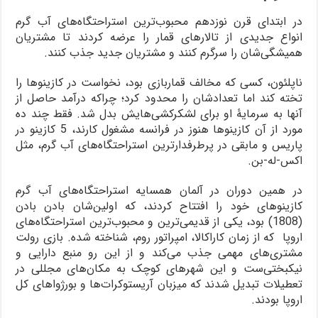
در ابتدای قرن نوزدهم محبوب‌ترین استراحتگاه‌های آب گرم
انواع جدیدی از تالارهای قمار را عرضه کردند تا مشتریان
همیشگی‌شان را سرگرم کنند و مشتریان جدید جذب کنند.
ناپلئون، کسی که مخالف قماربازی بود، نخواست در کازینوها را
تخته کند اما تعدادشان را محدود کرد؛ چراکه درآمد حاصل از
آنها به سرمایۀ او برای لشکرکشی‌هایش بدل شد. فقط چند ده
مورد از آن کازینوها هنوز در فرانسه مشغول کارند، 5 کازینو در
پاریس و مابقی در پرطرفدارترین استراحتگاه‌های آب گرم، مثل
اکس-له-بن.
در همین دوران در آلمان همسایه استراحتگاه‌های آب گرم
کازینوهای خود را افتتاح کردند، که اولین‌شان بادن بادن
(1808) بود، یکی از قدیمی‌ترین و محبوب‌ترین استراحتگاه‌های
اروپا که از زمان کاراکالا، امپراتور روم، شناخته شده. بازی رولت
مشتری‌های مهمی جذب می‌کند و از این رو منبع دارایی و
نیکبختی‌ست و این شهرهای کوچک به مکان‌های مجللی در
تعطیلات تبدیل شدند که میزبان آریستوکرات‌ها و بورژواهای کل
اروپا بودند.