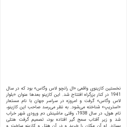
نخستین کازینوی واقعی «ال رانچو لاس وگاس» بود که در سال
1941 در کنار بزرگراه افتتاح شد. این کازینو بعدها عنوان «بلوار
لاس وگاس» گرفت و امروزه در سراسر جهان با نام مستعار
«استریپ» شناخته می‌شود. به نظر می‌رسد صاحب این کازینو،
تام هول، در سال 1938، وقتی ماشینش دم ورودی شهر خراب
شد و زیر آفتاب سمج گیر افتاده بود، تصمیم گرفت هتلی
بسازد. او آن مکان را خرید و در آن هتل و کازینو ساخت و