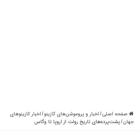
کازینوهای دنیا | تجزیه و تحلیل کنترل رفتار در کازینو
کازینوهای جهان | پنج کازینو برتر قاره اروپا
کازینو آنلاین و کازینو حضوری چه تفاوتی دارند؟
مرگ مدیر بزرگترین شرکت کازینو در نوادا
دستگیری مردی در کازینو به علت نزدن ماسک
تعطیلی دوباره سالن‌های پوکر و بلک جک در کالیفرنیا
صفحه اصلی
اخبار و پروموشن‌های کازینو
اخبار کازینوهای
/
/
جهان
پشت‌پرده‌های تاریخ رولت از اروپا تا وگاس
/