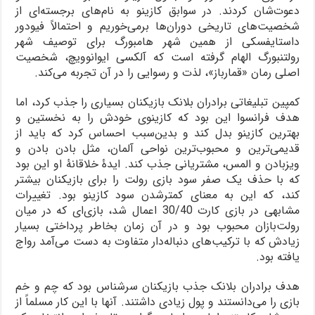
دعوت‌شان کردند. در سوابق کازینو به نام‌های برجسته‌ای از
شخصیت‌های تاریخی دوران‌ها برمی‌خوریم و احتمالاً فیودور
داستایفسکی از همین شهر هامبورگ برای توصیف شهر
رولتنبورگ الهام گرفته است که آلکسی ایوانوویچ، شخصیت
اصلی رمان «قمارباز»، لذت و رسوایی را در آن تجربه می‌کند.
کمپین تبلیغاتی برادران بلانک بازیکنان بسیاری را جذب کرد، اما
هدف فرانسوا این بود که کازینوی خودش را به نخستین و
بهترین کازینو بدل کند و بدین‌سبب احساس کرد که باید از
قدیمی‌ترین و محبوب‌ترین نواحی آلمان، مثل بادن بادن و
ویزبادن و المس، مشتریانی جذب کند. ایدۀ خلاقانۀ او این بود
که با حذف یک صفر سود بازی رولت را برای بازیکنان بیشتر
کند، که این به معنای کمترشدن سود کازینو بود. تغییرات
مشابهی در بازی کارت 30/40 اعمال شد، بازی‌ای که در میان
رولت‌بازان محبوب بود و در آن زمان بخاطر پرداختی بسیار
زیادش که با ترکیب‌های دنباله‌دار متفاوت به دست می‌آمد رواج
یافته بود.
هدف برادران بلانک جذب بازیکنان سرشناس بود که چم و خم
بازی را می‌دانستند و پول زیادی داشتند. آنها با این کار مسلماً از