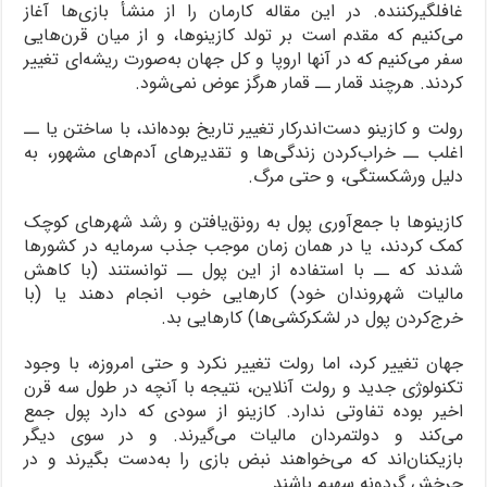
غافلگیرکننده. در این مقاله کارمان را از منشأ بازی‌ها آغاز
می‌کنیم که مقدم است بر تولد کازینوها، و از میان قرن‌هایی
سفر می‌کنیم که در آنها اروپا و کل جهان به‌صورت ریشه‌ای تغییر
کردند. هرچند قمار ــ قمار هرگز عوض نمی‌شود.
رولت و کازینو دست‌اندرکار تغییر تاریخ بوده‌اند، با ساختن یا ــ
اغلب ــ خراب‌کردن زندگی‌ها و تقدیرهای آدم‌های مشهور، به
دلیل ورشکستگی، و حتی مرگ.
کازینوها با جمع‌آوری پول به رونق‌یافتن و رشد شهرهای کوچک
کمک کردند، یا در همان زمان موجب جذب سرمایه در کشورها
شدند که ــ با استفاده از این پول ــ توانستند (با کاهش
مالیات شهروندان خود) کارهایی خوب انجام دهند یا (با
خرج‌کردن پول در لشکرکشی‌ها) کارهایی بد.
جهان تغییر کرد، اما رولت تغییر نکرد و حتی امروزه، با وجود
تکنولوژی جدید و رولت آنلاین، نتیجه با آنچه در طول سه قرن
اخیر بوده تفاوتی ندارد. کازینو از سودی که دارد پول جمع
می‌کند و دولتمردان مالیات می‌گیرند. و در سوی دیگر
بازیکنان‌اند که می‌خواهند نبض بازی را به‌دست بگیرند و در
چرخش گردونه سهیم باشند.