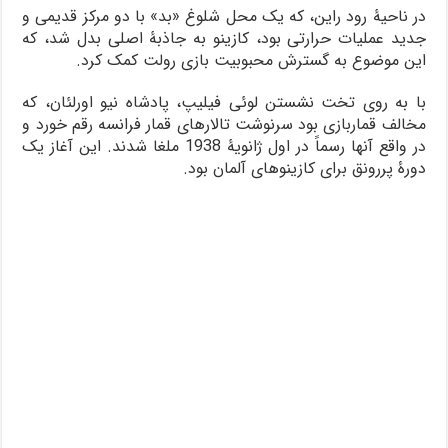
در ناحیۀ رود راین، که یک محل شلوغ «بد» با دو مرکز قدیمی و
جدید عملیات حرارتی بود، کازینو به جاذبۀ اصلی بدل شد، که
این موضوع به گسترش محبوبیت بازی رولت کمک کرد.
با به روی تخت نشستن لوئی فیلیپ، پادشاه نیو اورلئان، که
مخالف قماربازی بود سرنوشت تالارهای قمار فرانسه رقم خورد و
در واقع آنها رسماً در اول ژانویۀ 1938 ملغا شدند. این آغاز یک
دورۀ پررونق برای کازینوهای آلمان بود.