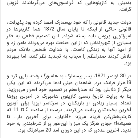
بدبینی به کازینوهایی که فرانسوی‌های می‌گرداندند فزونی
گرفت.
دولت جدید قانونی را که خود بیسمارک امضا کرده بود پذیرفت،
قانونی حاکی از اینکه تا پایان سال 1872 همۀ کازینوها در
امپراتوری پروس باید بسته شوند. این تصمیم قطعی به فقر
بسیاری از شهروندانی که از این صنعت بهره می‌بردند دامن زد و
از امید آنها به زندگی کاست. با هدایت شخص بلانک مردم
تلاش کردند صدراعظم را مجاب به تجدید نظر کنند، اما بیهوده
بود.
در 30 نوامبر 1871، پسر بیسمارک به هامبورگ رفت، بازی کرد و
18هزار فرانک برد. شاهدان عینی ادعا می‌کردند که این یکی
دیگر از دلایلی بود که صدراعظم بر تصمیم خود اصرار می‌ورزید.
بنا به روایت تاریخ رسمی کازینوی هامبورگ در آخرین روزها
تعداد بسیار زیادی از بازیکنان در سرتاسر اروپا برای آزمون
آخرین بخت‌شان رقابت می‌کردند. درست از ساعت 5 تا 11 که
کارت‌پخش‌کن فریاد می‌زد: «آقایان، برای آخرین بار… تا
همیشه!» جهان هرگز یک میز را این‌طور پر از شرط‌بندی به خود
ندید. آخرین عددی که در این دوران آمد 20 سیاه‌رنگ بود.