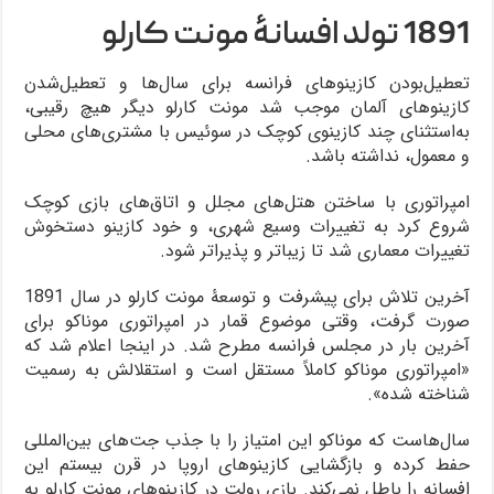
1891 تولد افسانۀ مونت کارلو
تعطیل‌بودن کازینوهای فرانسه برای سال‌ها و تعطیل‌شدن
کازینوهای آلمان موجب شد مونت کارلو دیگر هیچ رقیبی،
به‌استثنای چند کازینوی کوچک در سوئیس با مشتری‌های محلی
و معمول، نداشته باشد.
امپراتوری با ساختن هتل‌های مجلل و اتاق‌های بازی کوچک
شروع کرد به تغییرات وسیع شهری، و خود کازینو دستخوش
تغییرات معماری شد تا زیباتر و پذیراتر شود.
آخرین تلاش برای پیشرفت و توسعۀ مونت کارلو در سال 1891
صورت گرفت، وقتی موضوع قمار در امپراتوری موناکو برای
آخرین بار در مجلس فرانسه مطرح شد. در اینجا اعلام شد که
«امپراتوری موناکو کاملاً مستقل است و استقلالش به رسمیت
شناخته شده».
سال‌هاست که موناکو این امتیاز را با جذب جت‌های بین‌المللی
حفط کرده و بازگشایی کازینوهای اروپا در قرن بیستم این
افسانه را باطل نمی‌کند. بازی رولت در کازینوهای مونت کارلو به