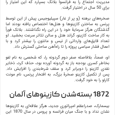
مدیریت اجتماع را به فرانسوا بلانک بسپارد که این امتیاز را
برای 50 سال در اختیار گرفت.
صخره‌های برهنه (و پر از غار) سپیلیوجیس پیش از این توسط
پرنس به ساختن کازینوها و هتل‌ها اختصاص یافته بودند اما
گذشتگان هرگز سرمایۀ خود را در این راه نگذاشتند. بلانک فوراً
به کار ساخت کازینو، گراند هتل و سالن تئاتر سرعت بخشید. او
تعداد قایق‌های وارداتی از نیس و مانتون را بیشتر کرد و با
اعمال فشار سیاسی پروژه را تا راه‌آهن ساحلی گسترش داد.
او، ضمناً، بلافاصله صفر دوم گردونه را، که شخصی به نام لفو
بخاطر کسری بودجه باز به گردونه آورده بود، حذف کرد، ذخایر
نقدی کازینو را دوبرابر کرد و سقف شرط‌بندی را افزایش داد.
پس از تکمیل کازینو صخرۀ بزرگ، به افتخار پرنس، نام مونت
کارلو را به خود گرفت.
1872 بسته‌شدن کازینوهای آلمان
بیسمارک، صدراعظم امپراتوری جدید، هرگز علاقه‌ای به کازینوها
نشان نداد و با جنگ میان فرانسه و پروس در سال 1870 این