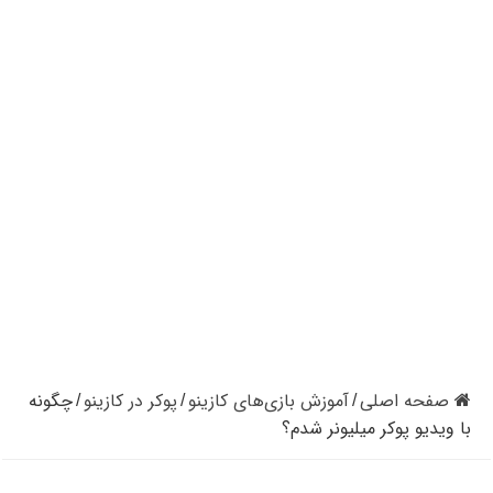
کازینوهای دنیا | تجزیه و تحلیل کنترل رفتار در کازینو
کازینوهای جهان | پنج کازینو برتر قاره اروپا
کازینو آنلاین و کازینو حضوری چه تفاوتی دارند؟
مرگ مدیر بزرگترین شرکت کازینو در نوادا
دستگیری مردی در کازینو به علت نزدن ماسک
تعطیلی دوباره سالن‌های پوکر و بلک جک در کالیفرنیا
صفحه اصلی
آموزش بازی‌های کازینو
پوکر در کازینو
چگونه
/
/
/
با ویدیو پوکر میلیونر شدم؟