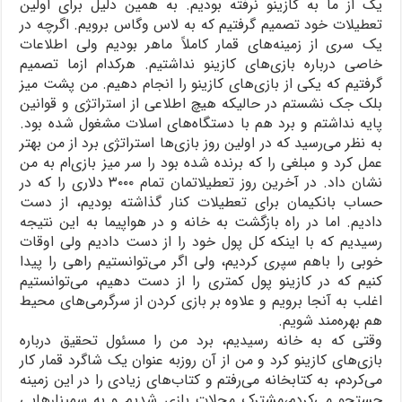
یک از ما به کازینو نرفته بودیم. به همین دلیل برای اولین
تعطیلات خود تصمیم گرفتیم که به لاس وگاس برویم. اگرچه در
یک سری از زمینه‌های قمار کاملاً ماهر بودیم ولی اطلاعات
خاصی درباره بازی‌های کازینو نداشتیم. هرکدام ازما تصمیم
گرفتیم که یکی از بازی‌های کازینو را انجام دهیم. من پشت میز
بلک جک نشستم در حالیکه هیچ اطلاعی از استراتژی و قوانین
پایه نداشتم و برد هم با دستگاه‌های اسلات مشغول شده بود.
به نظر می‌رسید که در اولین روز بازی‌ها استراتژی برد از من بهتر
عمل کرد و مبلغی را که برنده شده بود را سر میز بازی‌ام به من
نشان داد. در آخرین روز تعطیلاتمان تمام ۳۰۰۰ دلاری را که در
حساب بانکیمان برای تعطیلات کنار گذاشته بودیم، از دست
دادیم. اما در راه بازگشت به خانه و در هواپیما به این نتیجه
رسیدیم که با اینکه کل پول خود را از دست دادیم ولی اوقات
خوبی را باهم سپری کردیم، ولی اگر می‌توانستیم راهی را پیدا
کنیم که در کازینو پول کمتری را از دست دهیم، می‌توانستیم
اغلب به آنجا برویم و علاوه بر بازی کردن از سرگرمی‌های محیط
هم بهره‌مند شویم.
وقتی که به خانه رسیدیم، برد من را مسئول تحقیق درباره
بازی‌های کازینو کرد و من از آن روزبه عنوان یک شاگرد قمار کار
می‌کردم، به کتابخانه می‌رفتم و کتاب‌های زیادی را در این زمینه
جستجو می‌کردم،مشترک مجلات بازی شدیم و به سمینارهایی