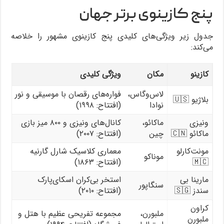
پنج کازینوی برتر جهان
جدول زیر ویژگی‌های کلیدی پنج کازینوی مشهور را خلاصه
می‌کند:
کازینو
مکان
ویژگی کلیدی
لاس‌وگاس،
فواره‌های رقصان با موسیقی و نور
بلاژیو 🇺🇸
نوادا
(افتتاح: ۱۹۹۸)
ونیزی
ماکائو،
کانال‌های ونیزی و ۸۰۰ میز بازی
ماکائو 🇨🇳
چین
(افتتاح: ۲۰۰۷)
مونت‌کارلو
معماری کلاسیک شارل گارنیه
موناکو
🇲🇨
(افتتاح: ۱۸۶۳)
مارینا بی
استخر بی‌کران اسکای‌پارک
سنگاپور
سندز 🇸🇬
(افتتاح: ۲۰۱۰)
کراون
ملبورن،
مجموعه تفریحی عظیم با هتل و
ملبورن