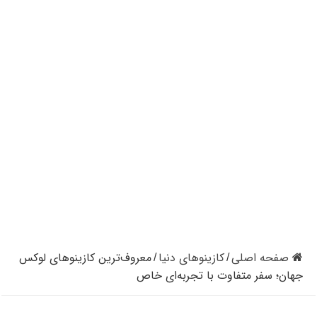
کازینوهای دنیا | تجزیه و تحلیل کنترل رفتار در کازینو
کازینوهای جهان | پنج کازینو برتر قاره اروپا
کازینو آنلاین و کازینو حضوری چه تفاوتی دارند؟
مرگ مدیر بزرگترین شرکت کازینو در نوادا
دستگیری مردی در کازینو به علت نزدن ماسک
تعطیلی دوباره سالن‌های پوکر و بلک جک در کالیفرنیا
صفحه اصلی
کازینوهای دنیا
معروف‌ترین کازینوهای لوکس
/
/
جهان؛ سفر متفاوت با تجربه‌ای خاص