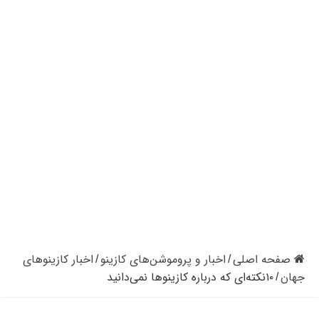
کازینوهای دنیا | تجزیه و تحلیل کنترل رفتار در کازینو
کازینوهای جهان | پنج کازینو برتر قاره اروپا
کازینو آنلاین و کازینو حضوری چه تفاوتی دارند؟
مرگ مدیر بزرگترین شرکت کازینو در نوادا
دستگیری مردی در کازینو به علت نزدن ماسک
تعطیلی دوباره سالن‌های پوکر و بلک جک در کالیفرنیا
صفحه اصلی
اخبار و پروموشن‌های کازینو
اخبار کازینوهای
/
/
جهان
۱۰نکته‌ای که درباره کازینوها نمی‌دانید
/