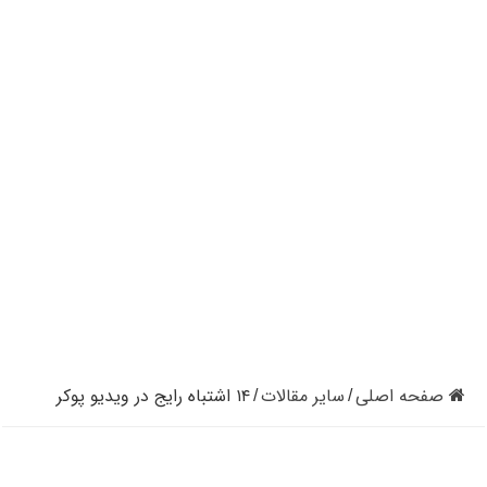
کازینوهای دنیا | تجزیه و تحلیل کنترل رفتار در کازینو
کازینوهای جهان | پنج کازینو برتر قاره اروپا
کازینو آنلاین و کازینو حضوری چه تفاوتی دارند؟
مرگ مدیر بزرگترین شرکت کازینو در نوادا
دستگیری مردی در کازینو به علت نزدن ماسک
تعطیلی دوباره سالن‌های پوکر و بلک جک در کالیفرنیا
صفحه اصلی
سایر مقالات
۱۴ اشتباه رایج در ویدیو پوکر
/
/