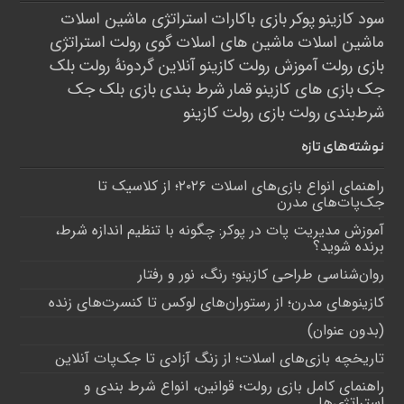
سود کازینو
پوکر
بازی باکارات
استراتژی ماشین اسلات
ماشین اسلات
ماشین های اسلات
گوی رولت
استراتژی
بازی رولت
آموزش رولت
کازینو آنلاین
گردونۀ رولت
بلک
جک
بازی های کازینو
قمار
شرط بندی
بازی بلک جک
شرط‌بندی
رولت
بازی رولت
کازینو
نوشته‌های تازه
راهنمای انواع بازی‌های اسلات ۲۰۲۶؛ از کلاسیک تا
جک‌پات‌های مدرن
آموزش مدیریت پات در پوکر: چگونه با تنظیم اندازه شرط،
برنده شوید؟
روان‌شناسی طراحی کازینو؛ رنگ، نور و رفتار
کازینوهای مدرن؛ از رستوران‌های لوکس تا کنسرت‌های زنده
(بدون عنوان)
تاریخچه بازی‌های اسلات؛ از زنگ آزادی تا جک‌پات‌ آنلاین
راهنمای کامل بازی رولت؛ قوانین، انواع شرط بندی و
استراتژی‌ها