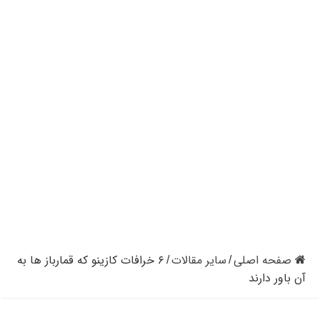
کازینوهای دنیا | تجزیه و تحلیل کنترل رفتار در کازینو
کازینوهای جهان | پنج کازینو برتر قاره اروپا
کازینو آنلاین و کازینو حضوری چه تفاوتی دارند؟
مرگ مدیر بزرگترین شرکت کازینو در نوادا
دستگیری مردی در کازینو به علت نزدن ماسک
تعطیلی دوباره سالن‌های پوکر و بلک جک در کالیفرنیا
صفحه اصلی
سایر مقالات
۶ خرافات کازینو که قمارباز ها به
/
/
آن باور دارند