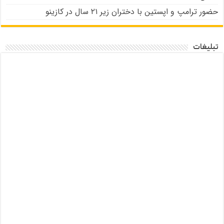
حضور ترامپ و اپستین با دختران زیر ۲۱ سال در کازینو
تبلیغات