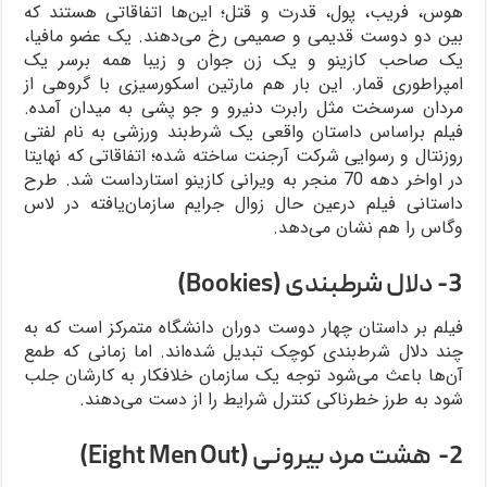
هوس، فریب، پول، قدرت و قتل؛ این‌ها اتفاقاتی هستند که
بین دو دوست قدیمی و صمیمی رخ می‌دهند. یک عضو مافیا،
یک صاحب کازینو و یک زن جوان و زیبا همه برسر یک
امپراطوری قمار. این بار هم مارتین اسکورسیزی با گروهی از
مردان سرسخت مثل رابرت دنیرو و جو پشی به میدان آمده.
فیلم براساس داستان واقعی یک شرط‌بند ورزشی به نام لفتی
روزنتال و رسوایی شرکت آرجنت ساخته شده؛ اتفاقاتی که نهایتا
در اواخر دهه 70 منجر به ویرانی کازینو استارداست شد. طرح
داستانی فیلم درعین حال زوال جرایم سازمان‌یافته در لاس
وگاس را هم نشان می‌دهد.
3- دلال شرطبندی (Bookies)
فیلم بر داستان چهار دوست دوران دانشگاه متمرکز است که به
چند دلال شرط‌بندی کوچک تبدیل شده‌اند. اما زمانی که طمع
آن‌ها باعث می‌شود توجه یک سازمان خلافکار به کارشان جلب
شود به طرز خطرناکی کنترل شرایط را از دست می‌دهند.
2- هشت مرد بیرونی (Eight Men Out)