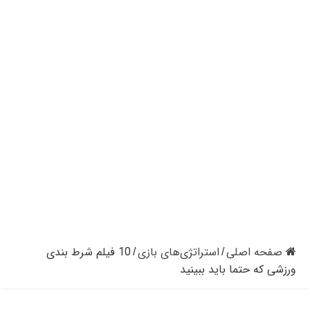
کازینوهای دنیا | تجزیه و تحلیل کنترل رفتار در کازینو
کازینوهای جهان | پنج کازینو برتر قاره اروپا
کازینو آنلاین و کازینو حضوری چه تفاوتی دارند؟
مرگ مدیر بزرگترین شرکت کازینو در نوادا
دستگیری مردی در کازینو به علت نزدن ماسک
تعطیلی دوباره سالن‌های پوکر و بلک جک در کالیفرنیا
صفحه اصلی
استراتژی‌های بازی
10 فیلم شرط‌ بندی
/
/
ورزشی که حتما باید ببینید