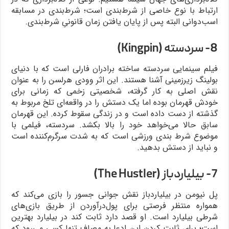
ارتباط با نوع خاصی از شرط‌بندی است؛ شرط‌بندی در مسابقه
اسب‌دوانی البته پس از پایان یافتن زمان قانونیِ شرط‌بندی.
8- سردسته (Kingpin)
فیلم سینمایی سردسته ساخته برادران فارلی است که با دنیای
بولینگ زیرزمینی آشنا هستند. این اثر وودی هرلسن را به عنوان
نقش اصلی به کار گرفته، شخصیتی زخمی که زمانی برای
خودش قهرمان بوده اما یک دستش را در واقعه‌ای تلخ مربوط به
گذشته از دست داده است و در زندگی سقوط کرده. این قهرمان
سابق حالا می‌خواهد خود را بالا بکشد. سردسته، فیلمی با
موضوع شرط بندی ورزشی است که به شدت سرگرم‌کننده است
و نباید از دستش بدهید.
7- بیلیاردباز (The Hustler)
پل نیومن در بیلیاردباز نقش جوانی جسور را بازی می‌کند که
همواره منتظر فرصتی برای پول‌درآوردن از طریق بازی‌های
شرطی بیلیارد است. او قصد دارد ثابت کند در بیلیارد بهترین
است؛ برای ثابت کردن این ادعا به مصاف تنها کسی می‌رود که