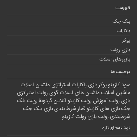
فهرست
بلک جک
باکارات
پوکر
بازی رولت
بازی‌های اسلات
برچسب‌ها
سود کازینو
پوکر
بازی باکارات
استراتژی ماشین اسلات
ماشین اسلات
ماشین های اسلات
گوی رولت
استراتژی
بازی رولت
آموزش رولت
کازینو آنلاین
گردونۀ رولت
بلک
جک
بازی های کازینو
قمار
شرط بندی
بازی بلک جک
شرط‌بندی
رولت
بازی رولت
کازینو
نوشته‌های تازه