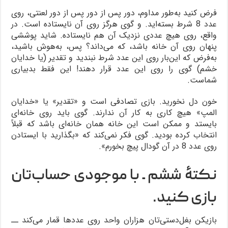
فرض کنید به‌طور مداوم، دور پس از دور پس از دور لعنتی، روی
عدد 8 شرط بسته‌اید. و گوی هرگز روی آن نایستاده است. در
واقع، روی هیچ عددی نزدیک آن هم نایستاده. شاید پوششی
پنهان روی آن خانه باشد، که می‌داند؟ پس، به‌هوش باشید،
به‌فرض که این‌بار روی این عدد شرط نبندید و تقدیر (یا خدایان
خشم) گوی را روی این عدد قرار دهند! این فقط بدبیاری
شماست.
خون دل نخورید. بازی تصادفی است و «تقدیر» یا «خدایان
المپ» هیچ کاری به کار آن ندارند. گوی باید روی خانه‌ای
بایستد و ممکن است این خانه همان خانه‌ای باشد که قبلاً
انتخاب کرده بودید. گوی فکر نمی‌کند که «بگذارید با ایستادن
روی عدد 8 در آن گودال پیچ بخورم».
نکتۀ ششم ـ با موجودی حساب‌تان
بازی کنید.
بازیکن بغل‌دستی‌تان هزاران واحد روی عددها قمار می‌‎کند ــ