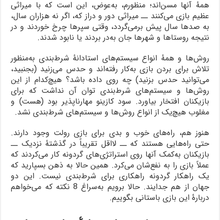
همۀ آنها مسن‌اند؛ منظورم، به‌عوض، این است که با میراثی
عظیم بازی می‌کنند ــ میراثی دور و دراز که، اگر نه هزاران سال،
به صدها سال پیش برمی‌گردد، وقتی سپرها چرخ خوردند و در
نتیجه روستاها و شهرها جان به‌در بردند یا نابود شدند.
روش‌ها و همۀ انواع سیستم‌های استادانۀ شرط‌بندی به‌منظور
تلاش برای بردن بازی به‌کار رفته‌اند و حدس می‌زنید (بجنبید،
می‌توانید حدس بزنید) چه روی داده باشد؟ هیچ‌کدام از این
روش‌ها و سیستم‌های شرط‌بندی توان آن نداشت که برای
بازیکنان افتخار بیاورد. سود کازینو مهارناپذیر بود (هست) و
مغلوب هیچ‌یک از انواع روش‌ها و سیستم‌های شرط‌بندی نشد.
هنوز هم، راه‌های خوب و بدی برای بازی رولت وجود دارند.
حتی راه‌هایی هستند که ــ لااقل تقریباً در گذشتۀ نزدیک ــ
بازیکنان به‌کمک آنها روی استراتژی‌های گردونه کار می‌کردند که
عملاً بازی را به نفع‌شان می‌کرد. همین حالا به ذهن بسپارید که
یک راهکار گردونه راهکاری برای شرط‌بندی نیست. این دو
جهان از هم جدایند. حالا برویم به‌سراغ 8 نکته که می‌خواهم
دربارۀ این بازی باستانی بگوییم.