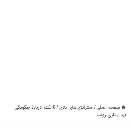
کازینوهای دنیا | تجزیه و تحلیل کنترل رفتار در کازینو
کازینوهای جهان | پنج کازینو برتر قاره اروپا
کازینو آنلاین و کازینو حضوری چه تفاوتی دارند؟
مرگ مدیر بزرگترین شرکت کازینو در نوادا
دستگیری مردی در کازینو به علت نزدن ماسک
تعطیلی دوباره سالن‌های پوکر و بلک جک در کالیفرنیا
صفحه اصلی
استراتژی‌های بازی
8 نکته دربارۀ چگونگی
/
/
بردن بازی رولت