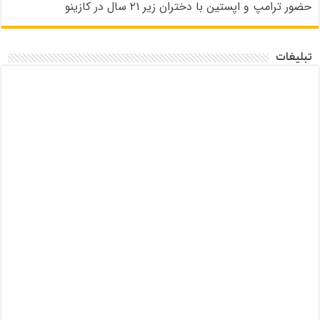
حضور ترامپ و اپستین با دختران زیر ۲۱ سال در کازینو
تبلیغات