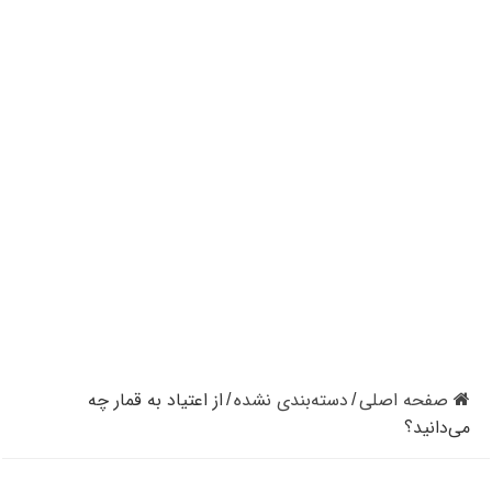
کازینوهای دنیا | تجزیه و تحلیل کنترل رفتار در کازینو
کازینوهای جهان | پنج کازینو برتر قاره اروپا
کازینو آنلاین و کازینو حضوری چه تفاوتی دارند؟
مرگ مدیر بزرگترین شرکت کازینو در نوادا
دستگیری مردی در کازینو به علت نزدن ماسک
تعطیلی دوباره سالن‌های پوکر و بلک جک در کالیفرنیا
صفحه اصلی
دسته‌بندی نشده
از اعتیاد به قمار چه
/
/
می‌دانید؟