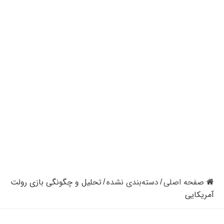
کازینوهای دنیا | تجزیه و تحلیل کنترل رفتار در کازینو
کازینوهای جهان | پنج کازینو برتر قاره اروپا
کازینو آنلاین و کازینو حضوری چه تفاوتی دارند؟
مرگ مدیر بزرگترین شرکت کازینو در نوادا
دستگیری مردی در کازینو به علت نزدن ماسک
تعطیلی دوباره سالن‌های پوکر و بلک جک در کالیفرنیا
صفحه اصلی
دسته‌بندی نشده
تحلیل و چگونگی بازی رولت
/
/
آمریکایی