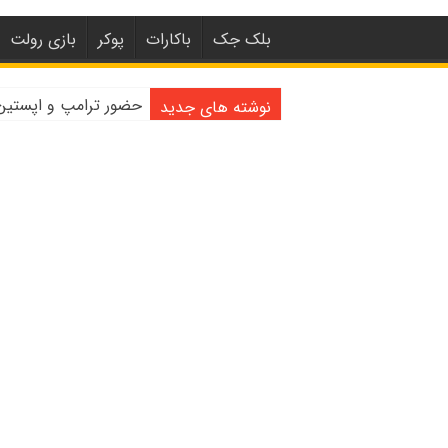
بلک جک
باکارات
پوکر
بازی رولت
حضور ترامپ و اپستین با دختران 
نوشته های جدید
واکنش لکسی گاوین به اشت
آموزش کازینو زنده | با کاز
کازینو | ۲۰۲۰ آغاز عصر جدید برای صنعت شرط بندی آنلاین
کازینوهای دنیا | تجزیه
کازینوهای جهان | پنج کا
کازینو آنلاین و کازین
مرگ مدیر بزرگترین شرک
دستگیری مردی در کازی
تعطیلی دوباره سالن‌ها