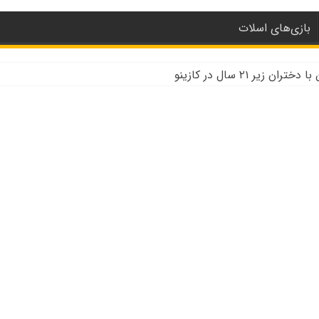
بازی‌های اسلات
زیر ۲۱ سال در کازینو
باه دیلر WSOP
ینو دیلر زنده به جنگ کووید ۱۹ می رویم
 و تحلیل کنترل رفتار در کازینو
زینو برتر قاره اروپا
و حضوری چه تفاوتی دارند؟
ت کازینو در نوادا
نو به علت نزدن ماسک
ی پوکر و بلک جک در کالیفرنیا