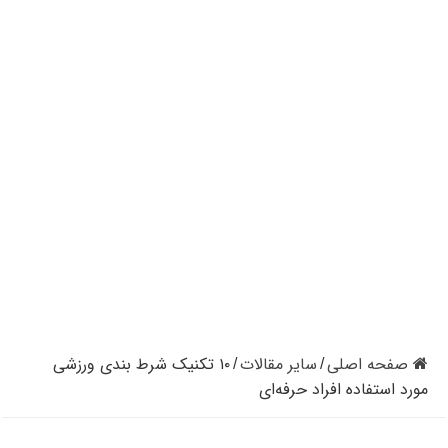
کازینوهای دنیا | تجزیه و تحلیل کنترل رفتار در کازینو
کازینوهای جهان | پنج کازینو برتر قاره اروپا
کازینو آنلاین و کازینو حضوری چه تفاوتی دارند؟
مرگ مدیر بزرگترین شرکت کازینو در نوادا
دستگیری مردی در کازینو به علت نزدن ماسک
تعطیلی دوباره سالن‌های پوکر و بلک جک در کالیفرنیا
صفحه اصلی
سایر مقالات
۱۰ تکنیک شرط‌ بندی ورزشی
/
/
مورد استفاده افراد حرفه‌ای