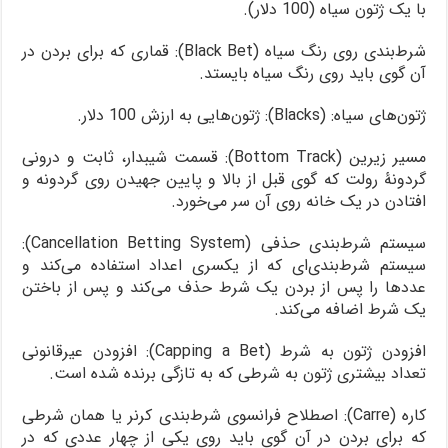
با یک ژتون سیاه (100 دلار).
شرط‌بندی روی رنگ سیاه (Black Bet): قماری که برای بردن در
آن گوی باید روی رنگ سیاه بایستد.
ژتون‌های سیاه: (Blacks): ژتون‌هایی به ارزش 100 دلار.
مسیر زیرین (Bottom Track): قسمت شیبدار، ثابت و درونی
گردونۀ رولت که گوی قبل از بالا و پایین جهیدن روی گردونه و
افتادن در یک خانه روی آن سر می‌خورد.
سیستم شرط‌بندی حذفی (Cancellation Betting System):
سیستم شرط‌بندی‌ای که از یکسری اعداد استفاده می‌کند و
عددها را پس از بردن یک شرط حذف می‌کند و پس از باختن
یک شرط اضافه می‌کند.
افزودن ژتون به شرط (Capping a Bet): افزودن عیرقانونی
تعداد بیشتری ژتون به شرطی که به تازگی برنده شده است.
کاره (Carre): اصطلاح فرانسوی شرط‌بندی کرنر یا همان شرطی
که برای بردن در آن گوی باید روی یکی از چهار عددی که در