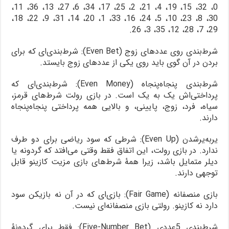
0، 32، 15، 19، 4، 21، 2، 25، 17، 34، 6، 27، 13، 36، 11،
30، 8، 23، 10، 5، 24، 16، 33، 1، 20، 14، 31، 9، 22، 18،
29، 7، 28، 12، 35، 3، 26.
شرط‌بندی روی عددهای زوج (Even Bet): شرط‌بندی‌ای که برای
بردن در آن گوی باید روی یکی از عددهای زوج بایستد.
شرط‌بندی پنجاه‌پنجاه (Even Money): شرط‌بندی‌ای که
پرداختی‌اش یک به یک است. در بازی رولت شرط‌های قرمز،
سیاه، فرد، زوج، پایینی، و بالایی همه پرداختی پنجاه‌پنجاه
دارند.
یربه‌یرشدن (Even Up): شرطی که سود ریاضی برای دو طرف
ندارد. در بازی رولت، این اتفاق فقط وقتی می‌افتد که گردونه یا
دیلر متمایل باشد، زیرا همۀ شرط‌های بازی مزیت کازینو قابل
توجهی دارند.
بازی منصفانه (Fair Game): بازی‌ای که در آن نه بازیکن سود
دارد نه کازینو. رولتی بازی منصفانه‌ای نیست.
شرط‌بندی 5عددی (Five-Number Bet): فقط برای گردونۀ