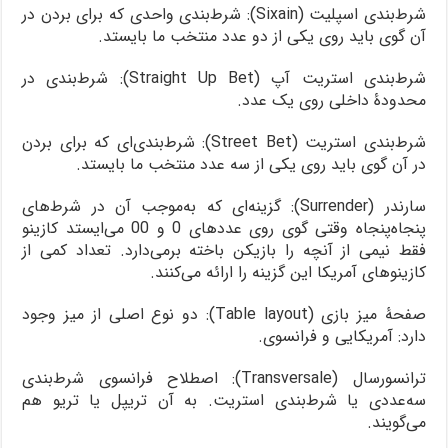
شرط‌بندی اسپلیت (Sixain): شرط‌بندی واحدی که برای بردن در
آن گوی باید روی یکی از دو عدد منتخب ما بایستد.
شرط‌بندی استریت آپ (Straight Up Bet): شرط‌بندی در
محدودۀ داخلی روی یک عدد.
شرط‌بندی استریت (Street Bet): شرط‌بندی‌ای که برای بردن
در آن گوی باید روی یکی از سه عدد منتخب ما بایستد.
سارندر (Surrender): گزینه‌ای که به‌موجب آن در شرط‌های
پنجاه‌پنجاه وقتی گوی روی عددهای 0 و 00 می‌ایستد کازینو
فقط نیمی از آنچه را بازیکن باخته برمی‌دارد. تعداد کمی از
کازینوهای آمریکا این گزینه را ارائه می‌کنند.
صفحۀ میز بازی (Table layout): دو نوع اصلی از میز وجود
دارد: آمریکایی و فرانسوی.
ترانسورسال (Transversale): اصطلاح فرانسوی شرط‌بندی
سه‌عددی یا شرط‌بندی استریت. به آن تریپل یا تریو هم
می‌گویند.