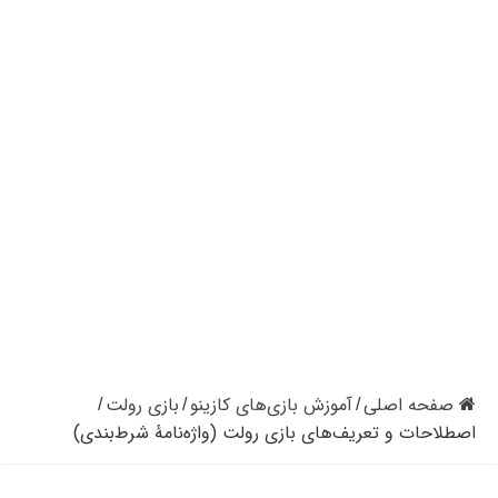
کازینوهای دنیا | تجزیه و تحلیل کنترل رفتار در کازینو
کازینوهای جهان | پنج کازینو برتر قاره اروپا
کازینو آنلاین و کازینو حضوری چه تفاوتی دارند؟
مرگ مدیر بزرگترین شرکت کازینو در نوادا
دستگیری مردی در کازینو به علت نزدن ماسک
تعطیلی دوباره سالن‌های پوکر و بلک جک در کالیفرنیا
صفحه اصلی
آموزش بازی‌های کازینو
بازی رولت
/
/
/
اصطلاحات و تعریف‌های بازی رولت (واژه‌نامۀ شرط‌بندی)