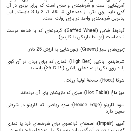
آمریکایی است و شرط‌بندی واحدی است که برای بردن در آن
گوی باید روی یکی از عددهای 0، 00، 1، 2 یا 3 بایستد. این
بدترین شرط‌بندی واحد در بازی رولت است.
گردونۀ قلابی (Gaffed Wheel): گردونه‌ای که با خدعه درست
شده است (توسط بازیکن یا کازینو).
ژتون‌های سبز (Greens): ژتون‌هایی به ارزش 25 دلار.
شرط‌بندی بالایی (High Bet): قماری که برای بردن در آن گوی
باید روی یکی از عددهای بالایی (19 تا 36) بایستد.
هوکا (Hoca): نسخۀ اولیۀ رولت.
میز داغ (Hot Table): میزی که بازیکنان پای آن برده‌اند.
سود کازینو (House Edge): سود ریاضی که کازینو در شرطی
معین دارد.
آمپیر (Impair): اصطلاح فرانسوی برای شرط‌های فرد یا قماری
که برای بردن در آن گوی باید روی یکی از عددهای فرد بایستد.