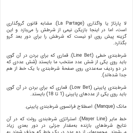
لا پارتاژ یا واگذاری (La Partage): مشابه قانون گروگذاری
است، اما در اینجا بازیکن نیمی از شرطش را می‌بازد و این
گزینه پیش روی او نیست که شرطش را برای دور بعد گرو
بگذارد.
شرط‌بندی خطی (Line Bet): قماری که برای بردن در آن گوی
باید روی یکی از شش عدد منتخب ما بایستد (شش عددی که
در دو ردیف سه‌عددی روی صفحۀ شرط‌بندی با یک خط از هم
جدا شده‌اند).
شرط‌بندی پایینی (Low Bet): قماری که برای بردن در آن گوی
باید روی یکی از عددهای پایینی (1 تا 18) بایستد.
مانک (Manque): اصطلاح فرانسوی شرط‌بندی پایینی.
خط مایر (Mayer Line): استراتژی شرط‌بندی رولت که در آن
نتایج شرط‌های بازنده به‌مقدار جزئی در دور بعدی زیاد
می‌شوند. مجموعه‌ای از ده عدد در یک خط که حذف شوند به