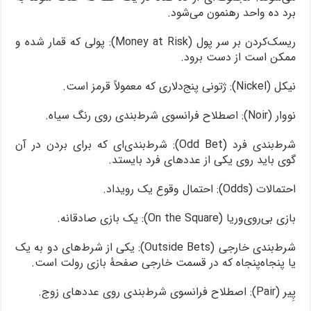
برد ده واحد رهنمون می‌شود.
ریسک‌کردن بر سر پول (Money at Risk): پولی که قمار شده و
ممکن است از دست برود.
نیکل (Nickel): ژتونی پنج‌دلاری که معمولاً قرمز است.
نووار (Noir): اصطلاح فرانسوی شرط‌بندی روی رنگ سیاه.
شرط‌بندی فرد (Odd Bet): شرط‌بندی‌ای که برای بردن در آن
گوی باید روی یکی از عددهای فرد بایستد.
احتمالات (Odds): احتمال وقوع یک رویداد.
بازی بی‌روی‌وریا (On the Square): یک بازی صادقانه.
شرط‌بندی خارجی (Outside Bets): یکی از شرط‌های دو به یک
یا پنجاه‌پنجاه که در قسمت خارجی صفحۀ بازی رولت است.
پِیر (Pair): اصطلاح فرانسوی شرط‌بندی روی عددهای زوج.