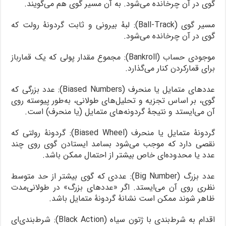
گوی در آن چرخانده می‌شود. به آن مسیر گوی هم می‌گویند.
مسیر گوی (Ball-Track): لبۀ بیرونی و ثابت گردونۀ رولت که
گوی در آن چرخانده می‌شود.
موجودی حساب (Bankroll): مجموع مقدار پولی که یک قمارباز
برای قمارکردن کنار می‌گذارد.
عددهای متمایل یا منحرف (Biased Numbers): عدد بزرگی که
گوی، بر اساس تجزیه و تحلیل‌های طولانی، به‌طور پیوسته روی
آن می‌ایستد و نتیجۀ گردونه‌های متمایل (یا منحرف) است.
گردونۀ متمایل یا منحرف (Biased Wheel): گردونۀ رولتی که
نقصی دارد که موجب می‌شود بسامد ایستادن گوی روی چند
عدد یا محدوده‌ای خاص بیشتر از احتمال ممکن باشد.
عدد بزرگ (Big Number): عددی که گوی بیشتر از حد متوسط
نظری روی آن می‌ایستد. اگر «عددهای بزرگ» در طولانی‌مدت
ظاهر شوند ممکن است نشانۀ گردونۀ متمایل باشد.
اقدام به شرط‌بندی با ژتون سیاه (Black Action): شرط‌بندی‌ای