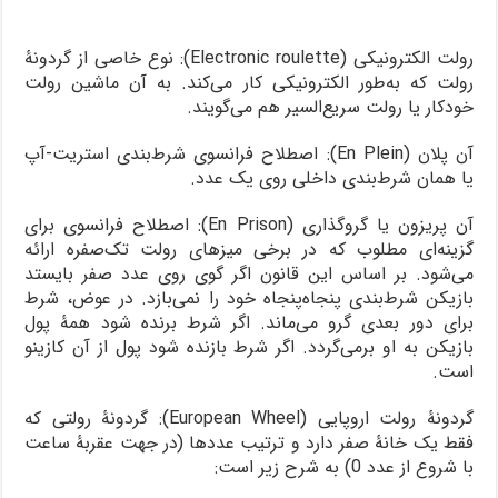
رولت الکترونیکی (Electronic roulette): نوع خاصی از گردونۀ
رولت که به‌طور الکترونیکی کار می‌کند. به آن ماشین رولت
خودکار یا رولت سریع‌السیر هم می‌گویند.
آن پلان (En Plein): اصطلاح فرانسوی شرط‌بندی استریت-آپ
یا همان شرط‌بندی داخلی روی یک عدد.
آن پریزون یا گروگذاری (En Prison): اصطلاح فرانسوی برای
گزینه‌ای مطلوب که در برخی میزهای رولت تک‌صفره ارائه
می‌شود. بر اساس این قانون اگر گوی روی عدد صفر بایستد
بازیکن شرط‌بندی پنجاه‌پنجاه خود را نمی‌بازد. در عوض، شرط
برای دور بعدی گرو می‌ماند. اگر شرط برنده شود همۀ پول
بازیکن به او برمی‌گردد. اگر شرط بازنده شود پول از آن کازینو
است.
گردونۀ رولت اروپایی (European Wheel): گردونۀ رولتی که
فقط یک خانۀ صفر دارد و ترتیب عددها (در جهت عقربۀ ساعت
با شروع از عدد 0) به شرح زیر است: