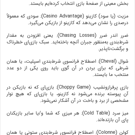
بخش معینی از صفحۀ بازی انتخاب کرده‌ایم بایستد.
مزیت (یا سود) کازینو (Casino Advantage): سودی که معمولاً
درصدی را نشان می‌دهد که کازینو از بازیکن می‌گیرد.
ضرر اندر ضرر (Chasing Losses): یعنی افزودن به مقدار
شرط‌بندی به‌منظور جبران آنچه باخته‌اید. سبک بازی‌ای خطرناک
و برگشت‌ناپذیر.
شوال (Cheval): اصطلاح فرانسوی شرط‌بندی اسپلیت، یا همان
شرطی که برای بردن در آن گوی باید روی یکی از دو عدد
منتخب ما بایستد.
بازی پرفرازونشیب (Choppy Game): بازی‌ای که نه بازیکن در
آن پیوسته برنده می‌شود نه کازینو، یا بازی‌ای که هیچ نوار
مشخصی از برد و باخت در آن آشکار نمی‌شود.
میز سرد (Cold Table): هر میزی که شما و/یا سایر بازیکنان
پای آن بازنده‌اند.
کولن (Colonne): اصطلاح فرانسوی شرط‌بندی ستونی یا همان