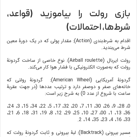
بازی رولت را بیاموزید (قواعد،
شرط‌ها، احتمالات)
اقدام به شرط‌بندی (Action): مقدار پولی که در یک دورۀ معین
شرط می‌بندید.
رولت ایربال (Airball roulette): نوع خاصی از ساخت گردونۀ
رولت که به‌صورت الکترونیکی با فشار هوا کار می‌کند.
گردونۀ آمریکایی (American Wheel): گردونۀ رولتی که
خانه‌های صفر و دوصفر دارد و ترتیب عددها (در جهت عقربۀ
ساعت با شروع از عدد 0) به شرح زیر است:
0، 28، 9، 26، 30، 11، 7، 20، 32، 17، 5، 22، 34، 15، 3، 24،
36، 13، 1، 00، 27، 10، 25، 29، 12، 8، 19، 31، 18، 6، 21،
33، 16، 4، 23، 35، 14، 2.
مسیر بیرونی (Backtrack): لبۀ بیرونی و ثابت گردونۀ رولت که