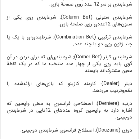
شرط‌بندی بر سر 12 عدد روی صفحۀ بازی.
شرط‌بندی ستونی (Column Bet): شرط‌بندی روی یکی از
ستون‌های 12عددی روی صفحۀ بازی.
شرط‌بندی ترکیبی (Combination Bet): شرط‌بندی‌ای با یک یا
چند ژتون روی دو یا چند عدد.
شرط‌بندی کرنر (Corner Bet): شرط‌بندی‌ای که برای بردن در آن
گوی باید روی یکی از چهار عدد منتخب ما که در یک نقطۀ
معین مشترک‌اند بایستد.
دیلر (Dealer): کارمند کازینو که بازی‌های ارائه‌شده را
نظم‌وترتیب می‌دهد.
درنیه (Derniere): اصطلاحی فرانسوی به معنی واپسین که
اشاره دارد به واپسین گروه عددهای 12تایی در شرط‌بندی
دوجینی.
دوزن (Douzaine): اصطلاح فرانسوی شرط‌بندی دوجینی.