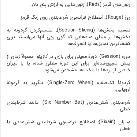
ژتون‌های قرمز (Reds): ژتون‌هایی به ارزش پنج دلار.
روژ (Rouge): اصطلاح فرانسوی شرط‌بندی روی رنگ قرمز.
تقسیم بخش‌ها (Section Slicing): تقسیم‌کردن گردونه به
بخش‌ها بر مبنای عددهایی که گوی روی آنها می‌ایستد برای
کشف‌کردن تمایل‌ها یا انحراف‌ها.
دوره (Session): دورۀ معینی برای بازی در کازینو. معمولاً زمان از
پیش تعیین‌شده‌ای برای این دوره منظور شده، یا با میزان
خاصی از بردها یا باخت‌ها مشخص می‌شود.
گردونۀ تک‌صفره (Single-Zero Wheel): بنگرید به گردونۀ
اروپایی.
شرط‌بندی شش‌عددی (Six Number Bet): مانند شرط‌بندی
خطی.
سیزان (Sixain): اصطلاح فرامسوی شرط‌بندی شش‌عددی یا
خطی.