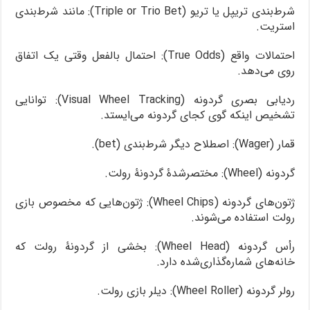
شرط‌بندی تریپل یا تریو (Triple or Trio Bet): مانند شرط‌بندی
استریت.
احتمالات واقع (True Odds): احتمال بالفعل وقتی یک اتفاق
روی می‌دهد.
ردیابی بصری گردونه (Visual Wheel Tracking): توانایی
تشخیص اینکه گوی کجای گردونه می‌ایستد.
قمار (Wager): اصطلاح دیگر شرط‌بندی (bet).
گردونه (Wheel): مختصرشدۀ گردونۀ رولت.
ژتون‌های گردونه (Wheel Chips): ژتون‌هایی که مخصوص بازی
رولت استفاده می‌شوند.
رأس گردونه (Wheel Head): بخشی از گردونۀ رولت که
خانه‌های شماره‌گذاری‌شده دارد.
رولر گردونه (Wheel Roller): دیلر بازی رولت.