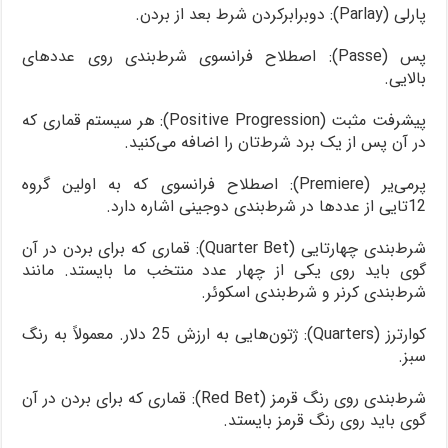
پارلی (Parlay): دوبرابرکردن شرط بعد از بردن.
پس (Passe): اصطلاح فرانسوی شرط‌بندی روی عددهای
بالایی.
پیشرفت مثبت (Positive Progression): هر سیستم قماری که
در آن پس از یک برد شرط‌تان را اضافه می‌کنید.
پرمی‌یر (Premiere): اصطلاح فرانسوی که به اولین گروه
12تایی از عددها در شرط‌بندی دوجینی اشاره دارد.
شرط‌بندی چهارتایی (Quarter Bet): قماری که برای بردن در آن
گوی باید روی یکی از چهار عدد منتخب ما بایستد. مانند
شرط‌بندی کرنر و شرط‌بندی اسکوئر.
کوارترز (Quarters): ژتون‌هایی به ارزش 25 دلار. معمولاً به رنگ
سبز.
شرط‌بندی روی رنگ قرمز (Red Bet): قماری که برای بردن در آن
گوی باید روی رنگ قرمز بایستد.